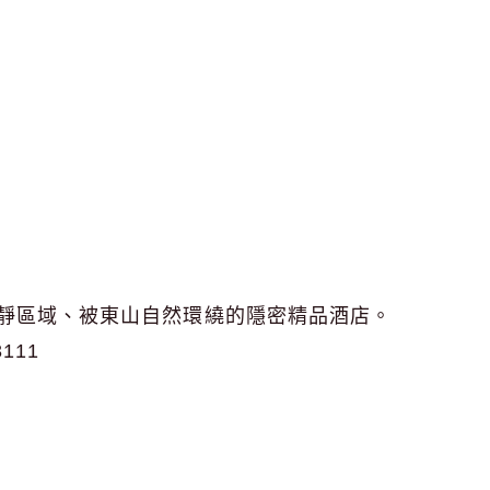
靜區域、被東山自然環繞的隱密精品酒店。
3111