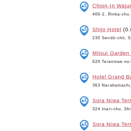
Chion-In Waju
400-2, Rinka-cho,
Shijo Hotel
(0.
230 Sendō-chō, Sh
Mitsui Garden
620 Teianmae-no-c
Hotel Grand B
363 Narabamachi,
Sora Niwa Terr
324 Inari-cho, Sh
Sora Niwa Ter