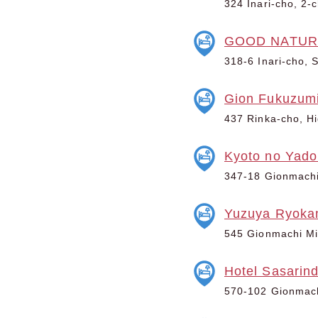
324 Inari-cho, 2-
GOOD NATUR
318-6 Inari-cho, 
Gion Fukuzum
437 Rinka-cho, Hi
Kyoto no Yado
347-18 Gionmachi
Yuzuya Ryoka
545 Gionmachi Mi
Hotel Sasarin
570-102 Gionmach