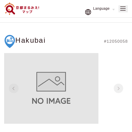
Hakubai
#12050058