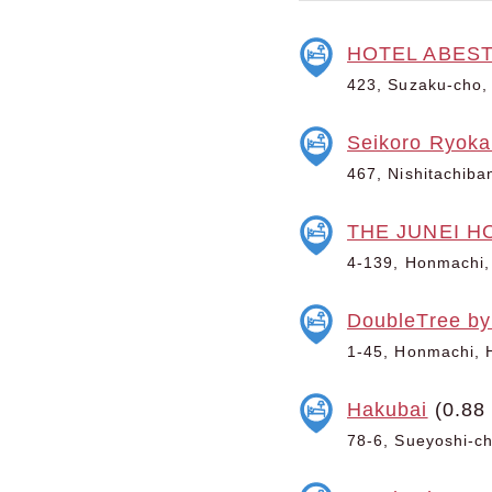
HOTEL ABES
423, Suzaku-cho,
Seikoro Ryoka
467, Nishitachiba
THE JUNEI HO
4-139, Honmachi,
DoubleTree by
1-45, Honmachi, 
Hakubai
(0.88
78-6, Sueyoshi-ch