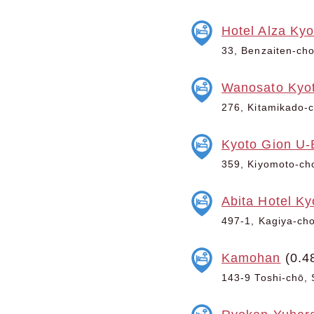
Hotel Alza Kyo
33, Benzaiten-cho
Wanosato Kyo
276, Kitamikado-c
Kyoto Gion U-
359, Kiyomoto-cho
Abita Hotel K
497-1, Kagiya-cho
Kamohan
(0.4
143-9 Toshi-chō, 