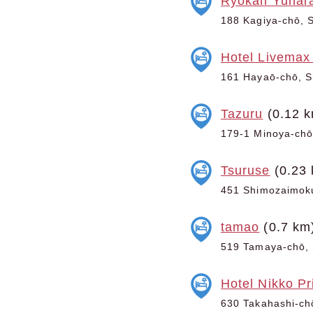
Ryokan Yuhar
188 Kagiya-chō, S
Hotel Livema
161 Hayaō-chō, Sh
Tazuru
(0.12 k
179-1 Minoya-chō,
Tsuruse
(0.23 
451 Shimozaimoku
tamao
(0.7 km
519 Tamaya-chō, 
Hotel Nikko Pr
630 Takahashi-chō