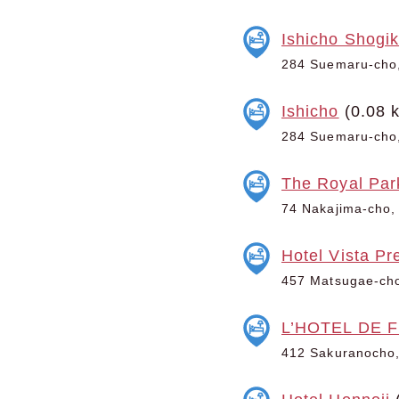
Ishicho Shogi
284 Suemaru-cho,
Ishicho
(0.08 
284 Suemaru-cho,
The Royal Par
74 Nakajima-cho,
Hotel Vista P
457 Matsugae-cho,
L’HOTEL DE Fl
412 Sakuranocho, 