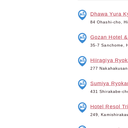
Dhawa Yura K
84 Ohashi-cho, Hi
Gozan Hotel &
35-7 Sanchome, H
Hiiragiya Ryo
277 Nakahakusan-
Sumiya Ryoka
431 Shirakabe-ch
Hotel Resol Tr
249, Kamishiraka