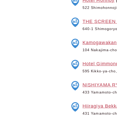
Hotel Honnoji
522 Shimohonnoji
THE SCREEN – 
640-1 Shimogoryo
Kamogawakan
104 Nakajima-cho,
Hotel Gimmon
595 Kikko-ya-cho,
NISHIYAMA 
433 Yamamoto-cho
Hiiragiya Bek
431 Yamamoto-cho