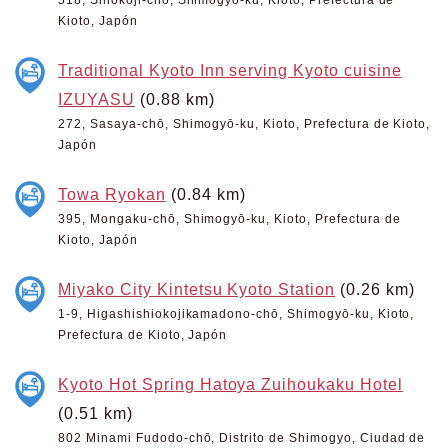
518, Shiokoji-chō, Shimogyō-ku, Kioto, Prefectura de
Kioto, Japón
Traditional Kyoto Inn serving Kyoto cuisine
IZUYASU
(0.88 km)
272, Sasaya-chō, Shimogyō-ku, Kioto, Prefectura de Kioto,
Japón
Towa Ryokan
(0.84 km)
395, Mongaku-chō, Shimogyō-ku, Kioto, Prefectura de
Kioto, Japón
Miyako City Kintetsu Kyoto Station
(0.26 km)
1-9, Higashishiokojikamadono-chō, Shimogyō-ku, Kioto,
Prefectura de Kioto, Japón
Kyoto Hot Spring Hatoya Zuihoukaku Hotel
(0.51 km)
802 Minami Fudodo-chō, Distrito de Shimogyo, Ciudad de