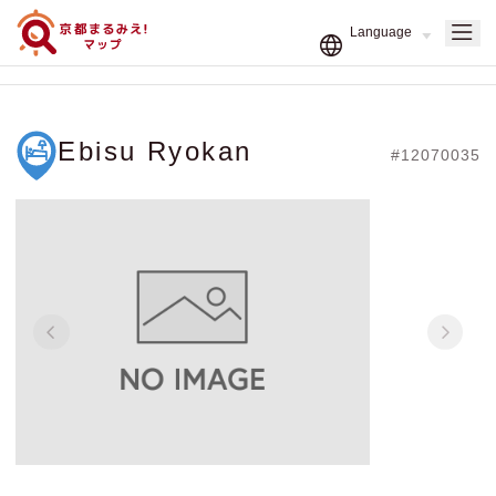
Ebisu Ryokan
#12070035