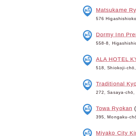
Matsukame R
576 Higashishioko
Dormy Inn Pr
558-8, Higashishi
ALA HOTEL 
518, Shiokoji-chō
Traditional Ky
272, Sasaya-chō, 
Towa Ryokan
(
395, Mongaku-chō,
Miyako City Ki