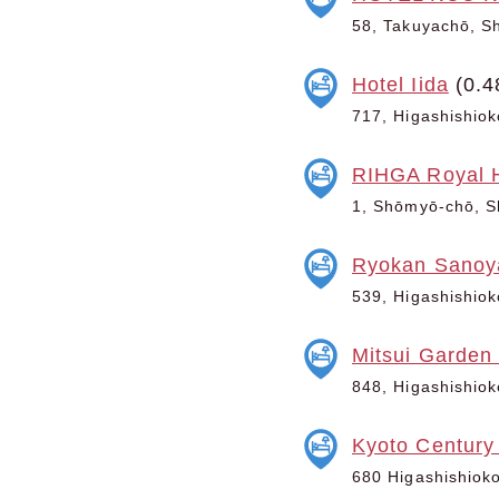
58, Takuyachō, Sh
Hotel Iida
(0.4
717, Higashishiok
RIHGA Royal H
1, Shōmyō-chō, Sh
Ryokan Sanoy
539, Higashishiok
Mitsui Garden 
848, Higashishiok
Kyoto Century
680 Higashishioko