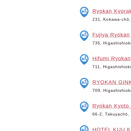
Ryokan Kyora
231, Kokawa-chō, 
Fujiya Ryokan
735, Higashishiok
Hifumi Ryokan
711, Higashishiok
RYOKAN GIN
709, Higashishiok
Ryokan Kyoto
66-2, Takuyachō, 
HOTEL KUU 