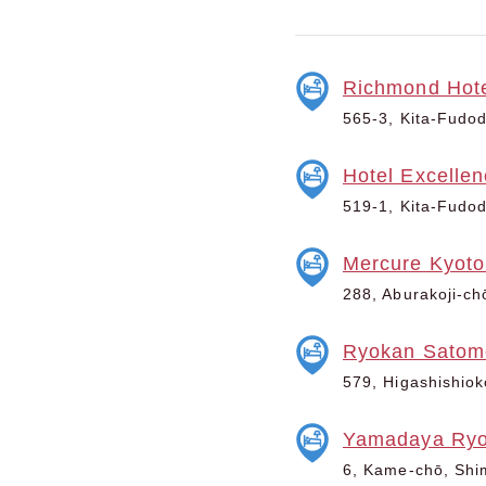
Richmond Hote
565-3, Kita-Fudod
Hotel Excelle
519-1, Kita-Fudod
Mercure Kyoto
288, Aburakoji-ch
Ryokan Satom
579, Higashishiok
Yamadaya Ry
6, Kame-chō, Shim