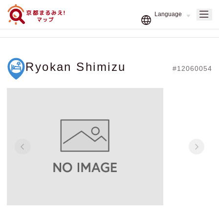
Ryokan Shimizu
#12060054