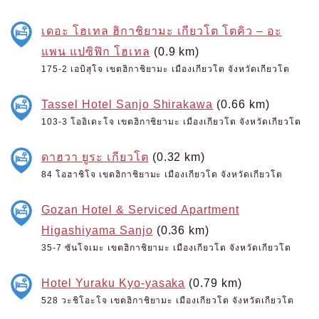
เดอะ โฮเทล ฮิกาชิยามะ เกียวโต โตคิว – อะ
แพน แปซิฟิก โฮเทล
(0.9 km)
175-2 เอบิสุโจ เขตฮิกาชิยามะ เมืองเกียวโต จังหวัดเกียวโต
Tassel Hotel Sanjo Shirakawa
(0.66 km)
103-3 โออิเดะโจ เขตฮิกาชิยามะ เมืองเกียวโต จังหวัดเกียวโต
ดาฮวา ยูระ เกียวโต
(0.32 km)
84 โอฮาชิโจ เขตฮิกาชิยามะ เมืองเกียวโต จังหวัดเกียวโต
Gozan Hotel & Serviced Apartment
Higashiyama Sanjo
(0.36 km)
35-7 ซันโจเมะ เขตฮิกาชิยามะ เมืองเกียวโต จังหวัดเกียวโต
Hotel Yuraku Kyo-yasaka
(0.79 km)
528 วะชิโอะโจ เขตฮิกาชิยามะ เมืองเกียวโต จังหวัดเกียวโต