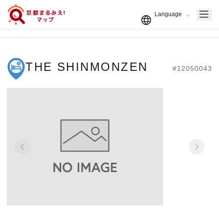
THE SHINMONZEN
#12050043