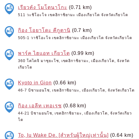
เรียวคัง โมโตนาโกะ
(0.71 km)
511 วะชิโอะโจ เขตฮิกาชิยามะ เมืองเกียวโต จังหวัดเกียวโต
กิอง โอยาโดะ คีกูตานิ
(0.7 km)
505-1 วาชิโอะโจ เขตฮิกาชิยามะ เมืองเกียวโต จังหวัดเกียวโต
พาร์ค ไฮแอท เกียวโต
(0.99 km)
360 โคไดจิ มาซุยะโช, เขตฮิกาชิยามะ, เมืองเกียวโต, จังหวัด
เกียวโต
Kyoto in Gion
(0.66 km)
46-7 บิชามอนโช, เขตฮิกาชิยามะ, เมืองเกียวโต, จังหวัดเกียวโต
กิอง เอลีท เทอเรซ
(0.68 km)
44-21 บิชามอนโช, เขตฮิกาชิยามะ, เมืองเกียวโต, จังหวัดเกียว
โต
To, Iu Wake De. [สำหรับผู้ใหญ่เท่านั้น]
(0.64 km)