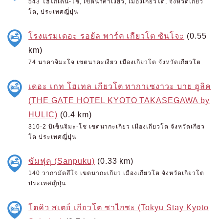
543 โฮโกเด็น-โช, เขตนาคาเงียว, เมืองเกียวโต, จังหวัดเกียว
โต, ประเทศญี่ปุ่น
โรงแรมเดอะ รอยัล พาร์ค เกียวโต ซันโจะ
(0.55
km)
74 นาคาจิมะโจ เขตนาคะเงียว เมืองเกียวโต จังหวัดเกียวโต
เดอะ เกท โฮเทล เกียวโต ทากาเซงาวะ บาย ฮูลิค
(THE GATE HOTEL KYOTO TAKASEGAWA by
HULIC)
(0.4 km)
310-2 บิเซ็นจิมะ-โช เขตนากะเกียว เมืองเกียวโต จังหวัดเกียว
โต ประเทศญี่ปุ่น
ซัมฟุคุ (Sanpuku)
(0.33 km)
140 วากามัตสึโจ เขตนากะเกียว เมืองเกียวโต จังหวัดเกียวโต
ประเทศญี่ปุ่น
โตคิว สเตย์ เกียวโต ซาไกซะ (Tokyu Stay Kyoto