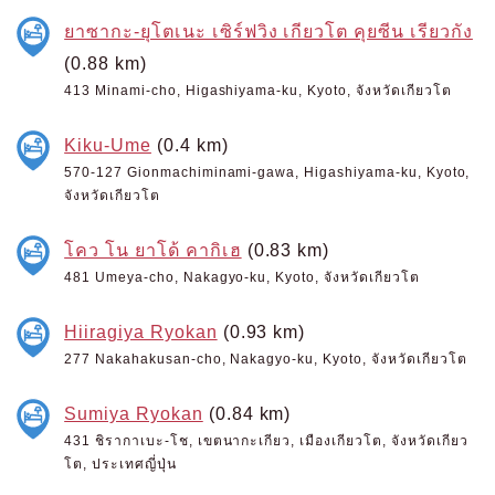
ยาซากะ-ยุโตเนะ เซิร์ฟวิง เกียวโต คุยซีน เรียวกัง
(0.88 km)
413 Minami-cho, Higashiyama-ku, Kyoto, จังหวัดเกียวโต
Kiku-Ume
(0.4 km)
570-127 Gionmachiminami-gawa, Higashiyama-ku, Kyoto,
จังหวัดเกียวโต
โคว โน ยาโด้ คากิเฮ
(0.83 km)
481 Umeya-cho, Nakagyo-ku, Kyoto, จังหวัดเกียวโต
Hiiragiya Ryokan
(0.93 km)
277 Nakahakusan-cho, Nakagyo-ku, Kyoto, จังหวัดเกียวโต
Sumiya Ryokan
(0.84 km)
431 ชิรากาเบะ-โช, เขตนากะเกียว, เมืองเกียวโต, จังหวัดเกียว
โต, ประเทศญี่ปุ่น