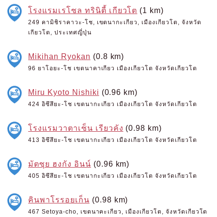
โรงแรมเรโซล ทรินิตี้ เกียวโต
(1 km)
249 คามิชิราคาวะ-โช, เขตนากะเกียว, เมืองเกียวโต, จังหวัด
เกียวโต, ประเทศญี่ปุ่น
Mikihan Ryokan
(0.8 km)
96 ยาโอยะ-โช เขตนาคาเกียว เมืองเกียวโต จังหวัดเกียวโต
Miru Kyoto Nishiki
(0.96 km)
424 อิซึสึยะ-โช เขตนากะเกียว เมืองเกียวโต จังหวัดเกียวโต
โรงแรมวาตาเซ็น เรียวคัง
(0.98 km)
413 อิซึสึยะ-โช เขตนากะเกียว เมืองเกียวโต จังหวัดเกียวโต
มัตซุย ฮงกัง อินน์
(0.96 km)
405 อิซึสึยะ-โช เขตนากะเกียว เมืองเกียวโต จังหวัดเกียวโต
คินพาโรรอยเก็น
(0.98 km)
467 Setoya-cho, เขตนาคะเกียว, เมืองเกียวโต, จังหวัดเกียวโต