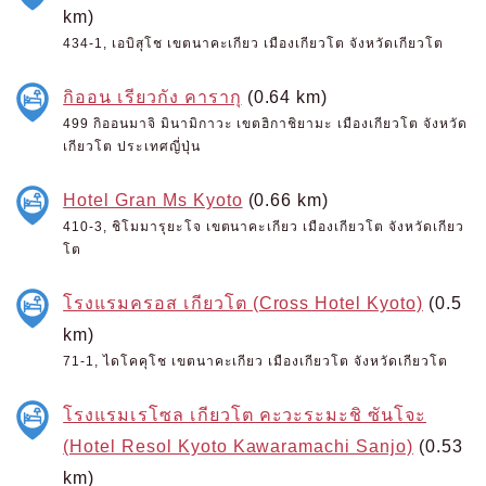
km)
434-1, เอบิสุโช เขตนาคะเกียว เมืองเกียวโต จังหวัดเกียวโต
กิออน เรียวกัง คารากุ
(0.64 km)
499 กิออนมาจิ มินามิกาวะ เขตฮิกาชิยามะ เมืองเกียวโต จังหวัด
เกียวโต ประเทศญี่ปุ่น
Hotel Gran Ms Kyoto
(0.66 km)
410-3, ชิโมมารุยะโจ เขตนาคะเกียว เมืองเกียวโต จังหวัดเกียว
โต
โรงแรมครอส เกียวโต (Cross Hotel Kyoto)
(0.5
km)
71-1, ไดโคคุโช เขตนาคะเกียว เมืองเกียวโต จังหวัดเกียวโต
โรงแรมเรโซล เกียวโต คะวะระมะชิ ซันโจะ
(Hotel Resol Kyoto Kawaramachi Sanjo)
(0.53
km)