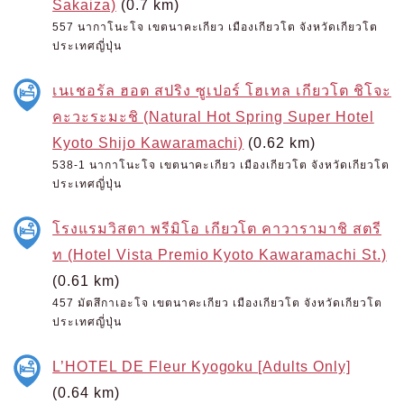
Sakaiza)
(0.7 km)
557 นากาโนะโจ เขตนาคะเกียว เมืองเกียวโต จังหวัดเกียวโต
ประเทศญี่ปุ่น
เนเชอรัล ฮอต สปริง ซูเปอร์ โฮเทล เกียวโต ชิโจะ
คะวะระมะชิ (Natural Hot Spring Super Hotel
Kyoto Shijo Kawaramachi)
(0.62 km)
538-1 นากาโนะโจ เขตนาคะเกียว เมืองเกียวโต จังหวัดเกียวโต
ประเทศญี่ปุ่น
โรงแรมวิสตา พรีมิโอ เกียวโต คาวารามาชิ สตรี
ท (Hotel Vista Premio Kyoto Kawaramachi St.)
(0.61 km)
457 มัตสึกาเอะโจ เขตนาคะเกียว เมืองเกียวโต จังหวัดเกียวโต
ประเทศญี่ปุ่น
L’HOTEL DE Fleur Kyogoku [Adults Only]
(0.64 km)