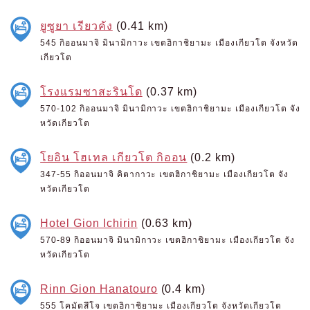
ยูซูยา เรียวคัง
(0.41 km)
545 กิออนมาจิ มินามิกาวะ เขตฮิกาชิยามะ เมืองเกียวโต จังหวัด
เกียวโต
โรงแรมซาสะรินโด
(0.37 km)
570-102 กิออนมาจิ มินามิกาวะ เขตฮิกาชิยามะ เมืองเกียวโต จัง
หวัดเกียวโต
โยอิน โฮเทล เกียวโต กิออน
(0.2 km)
347-55 กิออนมาจิ คิตากาวะ เขตฮิกาชิยามะ เมืองเกียวโต จัง
หวัดเกียวโต
Hotel Gion Ichirin
(0.63 km)
570-89 กิออนมาจิ มินามิกาวะ เขตฮิกาชิยามะ เมืองเกียวโต จัง
หวัดเกียวโต
Rinn Gion Hanatouro
(0.4 km)
555 โคมัตสึโจ เขตฮิกาชิยามะ เมืองเกียวโต จังหวัดเกียวโต