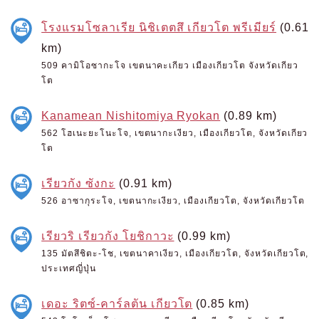
โรงแรมโซลาเรีย นิชิเตตสึ เกียวโต พรีเมียร์
(0.61
km)
509 คามิโอซากะโจ เขตนาคะเกียว เมืองเกียวโต จังหวัดเกียว
โต
Kanamean Nishitomiya Ryokan
(0.89 km)
562 โฮเนะยะโนะโจ, เขตนากะเงียว, เมืองเกียวโต, จังหวัดเกียว
โต
เรียวกัง ซังกะ
(0.91 km)
526 อาซากุระโจ, เขตนากะเงียว, เมืองเกียวโต, จังหวัดเกียวโต
เรียวริ เรียวกัง โยชิกาวะ
(0.99 km)
135 มัตสึชิตะ-โช, เขตนาคาเงียว, เมืองเกียวโต, จังหวัดเกียวโต,
ประเทศญี่ปุ่น
เดอะ ริตซ์-คาร์ลตัน เกียวโต
(0.85 km)