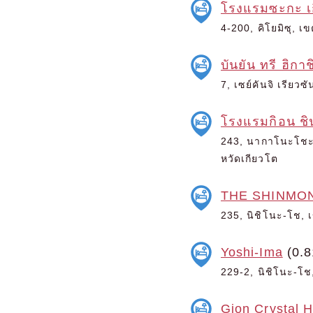
โรงแรมซะกะ เ
4-200, คิโยมิซุ, เ
บันยัน ทรี ฮิกา
7, เซย์คันจิ เรียว
โรงแรมกิอน ช
243, นากาโนะโชะ, 
หวัดเกียวโต
THE SHINMO
235, นิชิโนะ-โช, เ
Yoshi-Ima
(0.8
229-2, นิชิโนะ-โช,
Gion Crystal H