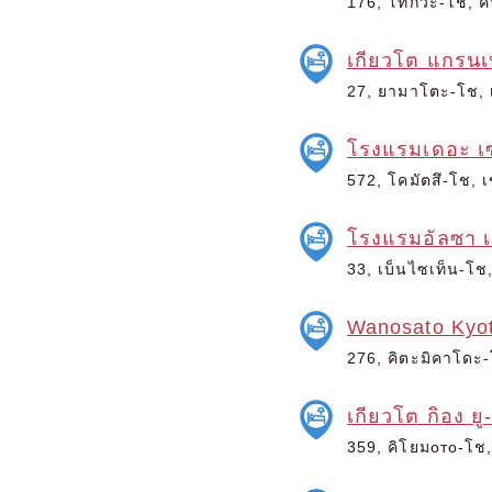
176, โทกิวะ-โช, ค
เกียวโต แกรน
27, ยามาโตะ-โช, เ
โรงแรมเดอะ เซ
572, โคมัตสึ-โช, เ
โรงแรมอัลซา เ
33, เบ็นไซเท็น-โช,
Wanosato Kyo
276, คิตะมิคาโดะ-โ
เกียวโต กิอง ยู
359, คิโยมото-โช, 