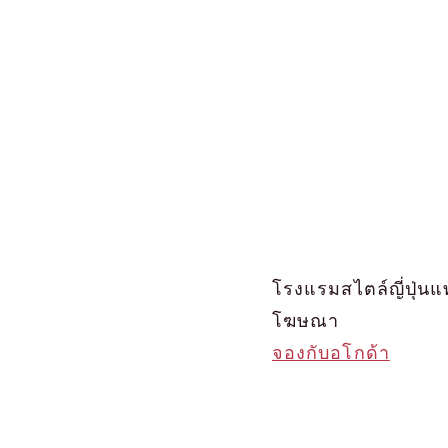
โรงแรมสไตล์ญี่ปุ่นแ
โฆษณา
จองกับอโกด้า