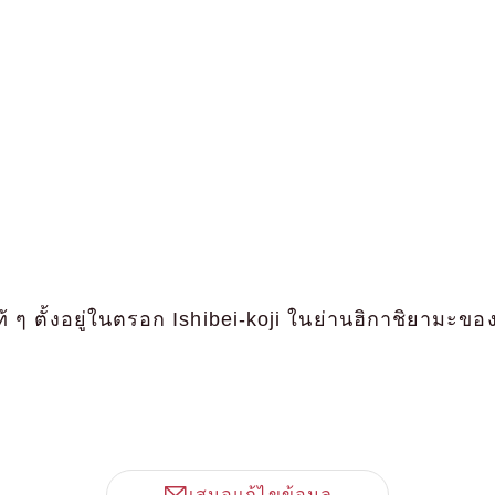
ท้ ๆ ตั้งอยู่ในตรอก Ishibei-koji ในย่านฮิกาชิยามะขอ
เสนอแก้ไขข้อมูล