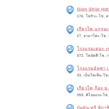
Gion Shijo Hot
176, โทกิวะ-โช, ค
เกียวโต แกรน
27, ยามาโตะ-โช, เ
โรงแรมเดอะ เซ
572, โคมัตสึ-โช, เ
โรงแรมอัลซา เ
33, เบ็นไซเท็น-โช,
เกียวโต กิอง ยู
359, คิโยมото-โช, 
บันยัน ทรี ฮิกา