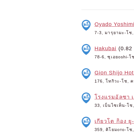
Oyado Yoshim
7-3, มารุยามะ-โช, 
Hakubai
(0.82
78-6, ซุเอยoshi-โช
Gion Shijo Hot
176, โทกิวะ-โช, ค
โรงแรมอัลซา เ
33, เบ็นไซเท็น-โช,
เกียวโต กิอง ยู
359, คิโยมото-โช, 