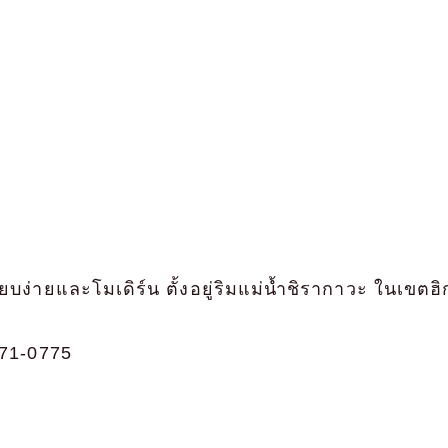
บง่ายและโมเดิร์น ตั้งอยู่ริมแม่น้ำชิรากาวะ ในเขตฮิ
71-0775