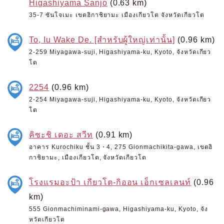
Higashiyama Sanjo
(0.63 km)
35-7 ซันโจเมะ เขตฮิกาชิยามะ เมืองเกียวโต จังหวัดเกียวโต
To, Iu Wake De. [สำหรับผู้ใหญ่เท่านั้น]
(0.96 km)
2-259 Miyagawa-suji, Higashiyama-ku, Kyoto, จังหวัดเกียว
โต
2254
(0.96 km)
2-254 Miyagawa-suji, Higashiyama-ku, Kyoto, จังหวัดเกียว
โต
คิซะชิ เดอะ สวีท
(0.91 km)
อาคาร Kurochiku ชั้น 3・4, 275 Gionmachikita-gawa, เขตฮิ
กาชิยามะ, เมืองเกียวโต, จังหวัดเกียวโต
โรงแรมอะป้า เกียวโต-กิออน เอ็กเซลเลนท์
(0.96
km)
555 Gionmachiminami-gawa, Higashiyama-ku, Kyoto, จัง
หวัดเกียวโต