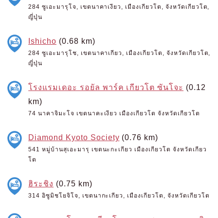
284 ซูเอะมารุโจ, เขตนาคาเงียว, เมืองเกียวโต, จังหวัดเกียวโต,
ญี่ปุ่น
Ishicho
(0.68 km)
284 ซูเอะมารุโช, เขตนาคาเกียว, เมืองเกียวโต, จังหวัดเกียวโต,
ญี่ปุ่น
โรงแรมเดอะ รอยัล พาร์ค เกียวโต ซันโจะ
(0.12
km)
74 นาคาจิมะโจ เขตนาคะเงียว เมืองเกียวโต จังหวัดเกียวโต
Diamond Kyoto Society
(0.76 km)
541 หมู่บ้านสุเอะมารุ เขตนะกะเกียว เมืองเกียวโต จังหวัดเกียว
โต
ฮิระชิง
(0.75 km)
314 อิซูมิชโยจิโจ, เขตนากะเกียว, เมืองเกียวโต, จังหวัดเกียวโต