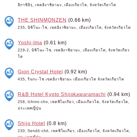
ฮิกาชิอิรุ, เขตฮิงาชิยามะ, เมืองเกียวโต, จังหวัดเกียวโต
THE SHINMONZEN
(0.66 km)
235, นิชิโนะ-โช, เขตฮิงาชิยามะ, เมืองเกียวโต, จังหวัดเกียวโต
Yoshi-Ima
(0.61 km)
229-2, นิชิโนะ-โช, เขตฮิงาชิยามะ, เมืองเกียวโต, จังหวัดเกียว
โต
Gion Crystal Hotel
(0.92 km)
435, รินกะ-โช เขตฮิงาชิยามะ เมืองเกียวโต จังหวัดเกียวโต
R&B Hotel Kyoto Shijokawaramachi
(0.94 km)
258, Ichino-cho, เขตชิโมเกียว, เมืองเกียวโต, จังหวัดเกียวโต,
ประเทศญี่ปุ่น
Shijo Hotel
(0.8 km)
230, Sendō-chō, เขตชิโมเกียว, เมืองเกียวโต, จังหวัดเกียวโต,