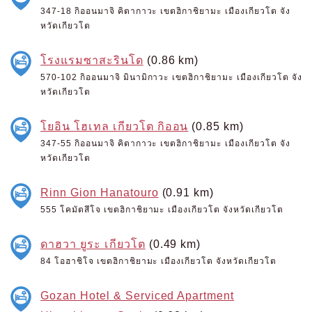
347-18 กิออนมาจิ คิตากาวะ เขตฮิกาชิยามะ เมืองเกียวโต จัง
หวัดเกียวโต
โรงแรมซาสะรินโด
(0.86 km)
570-102 กิออนมาจิ มินามิกาวะ เขตฮิกาชิยามะ เมืองเกียวโต จัง
หวัดเกียวโต
โยอิน โฮเทล เกียวโต กิออน
(0.85 km)
347-55 กิออนมาจิ คิตากาวะ เขตฮิกาชิยามะ เมืองเกียวโต จัง
หวัดเกียวโต
Rinn Gion Hanatouro
(0.91 km)
555 โคมัตสึโจ เขตฮิกาชิยามะ เมืองเกียวโต จังหวัดเกียวโต
ดาฮวา ยูระ เกียวโต
(0.49 km)
84 โอฮาชิโจ เขตฮิกาชิยามะ เมืองเกียวโต จังหวัดเกียวโต
Gozan Hotel & Serviced Apartment