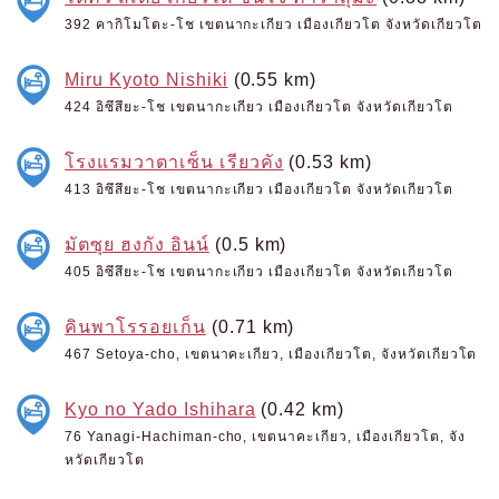
392 คากิโมโตะ-โช เขตนากะเกียว เมืองเกียวโต จังหวัดเกียวโต
Miru Kyoto Nishiki
(0.55 km)
424 อิซึสึยะ-โช เขตนากะเกียว เมืองเกียวโต จังหวัดเกียวโต
โรงแรมวาตาเซ็น เรียวคัง
(0.53 km)
413 อิซึสึยะ-โช เขตนากะเกียว เมืองเกียวโต จังหวัดเกียวโต
มัตซุย ฮงกัง อินน์
(0.5 km)
405 อิซึสึยะ-โช เขตนากะเกียว เมืองเกียวโต จังหวัดเกียวโต
คินพาโรรอยเก็น
(0.71 km)
467 Setoya-cho, เขตนาคะเกียว, เมืองเกียวโต, จังหวัดเกียวโต
Kyo no Yado Ishihara
(0.42 km)
76 Yanagi-Hachiman-cho, เขตนาคะเกียว, เมืองเกียวโต, จัง
หวัดเกียวโต