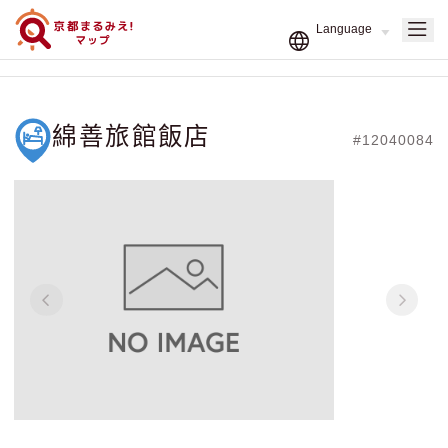
綿善旅館飯店
#12040084