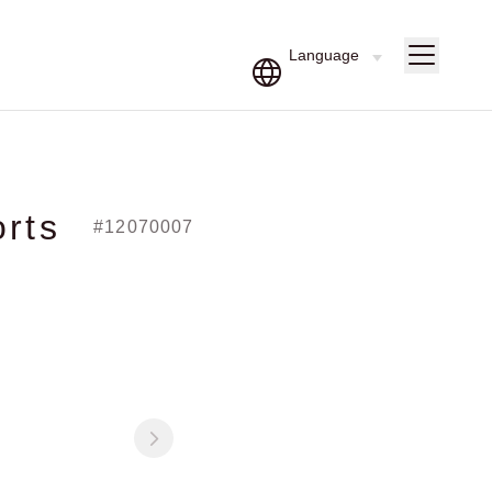
rts
#12070007