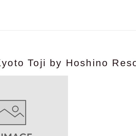
oto Toji by Hoshino Reso