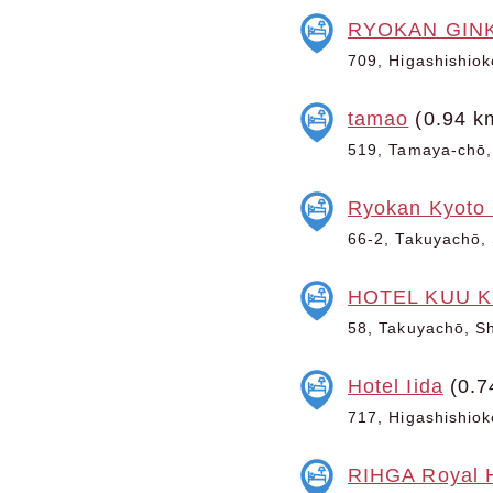
RYOKAN GIN
709, Higashishiok
tamao
(0.94 k
519, Tamaya-chō, 
Ryokan Kyoto
66-2, Takuyachō, 
HOTEL KUU 
58, Takuyachō, Sh
Hotel Iida
(0.7
717, Higashishiok
RIHGA Royal H