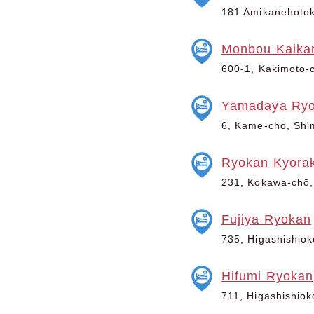
181 Amikanehotoke
Monbou Kaika
600-1, Kakimoto-c
Yamadaya Ry
6, Kame-chō, Shim
Ryokan Kyora
231, Kokawa-chō, 
Fujiya Ryokan
735, Higashishiok
Hifumi Ryokan
711, Higashishiok