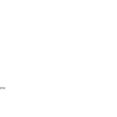
oto
e