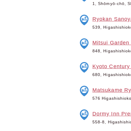
1, Shōmyō-chō, Sh
Ryokan Sanoy
539, Higashishiok
Mitsui Garden 
848, Higashishiok
Kyoto Century
680, Higashishiok
Matsukame R
576 Higashishiokoj
Dormy Inn Pr
558-8, Higashishi