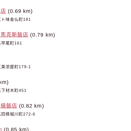
酒店
(0.69 km)
ト味金仏町181
夫馬克斯飯店
(0.79 km)
早尾町161
美浓屋町179-1
km)
下材木町451
高級飯店
(0.82 km)
四條堀川町272-6
n
(0.85 km)