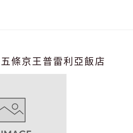
丸五條京王普雷利亞飯店