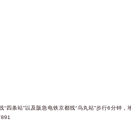
线“四条站”以及阪急电铁京都线“乌丸站”步行6分钟，
7891