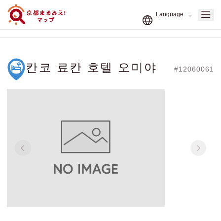
칸코 료칸 호텔 오미야
#12060061