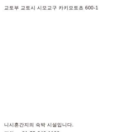
교토부 교토시 시모교구 카키모토초 600-1
니시혼간지의 숙박 시설입니다.