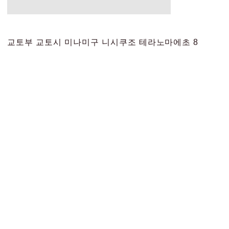
교토부 교토시 미나미구 니시쿠조 테라노마에초 8