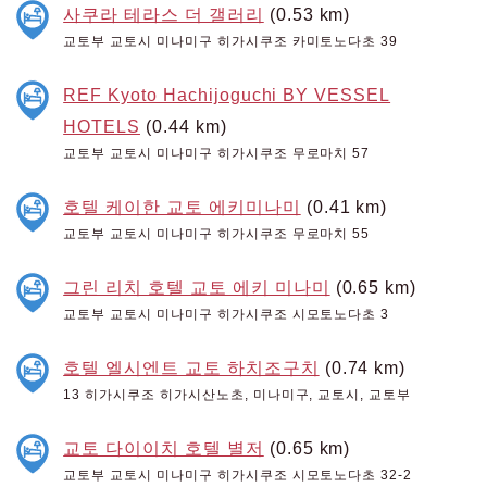
사쿠라 테라스 더 갤러리
(0.53 km)
교토부 교토시 미나미구 히가시쿠조 카미토노다초 39
REF Kyoto Hachijoguchi BY VESSEL
HOTELS
(0.44 km)
교토부 교토시 미나미구 히가시쿠조 무로마치 57
호텔 케이한 교토 에키미나미
(0.41 km)
교토부 교토시 미나미구 히가시쿠조 무로마치 55
그린 리치 호텔 교토 에키 미나미
(0.65 km)
교토부 교토시 미나미구 히가시쿠조 시모토노다초 3
호텔 엘시엔트 교토 하치조구치
(0.74 km)
13 히가시쿠조 히가시산노초, 미나미구, 교토시, 교토부
교토 다이이치 호텔 별저
(0.65 km)
교토부 교토시 미나미구 히가시쿠조 시모토노다초 32-2