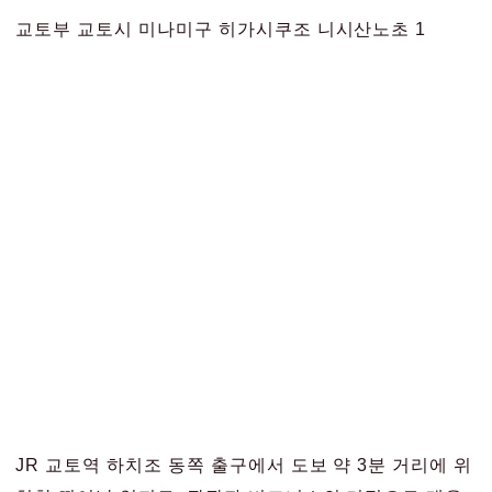
교토부 교토시 미나미구 히가시쿠조 니시산노초 1
JR 교토역 하치조 동쪽 출구에서 도보 약 3분 거리에 위