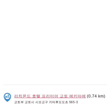
리치몬드 호텔 프리미어 교토 에키마에
(0.74 km)
교토부 교토시 시모교구 키타후도도초 565-3