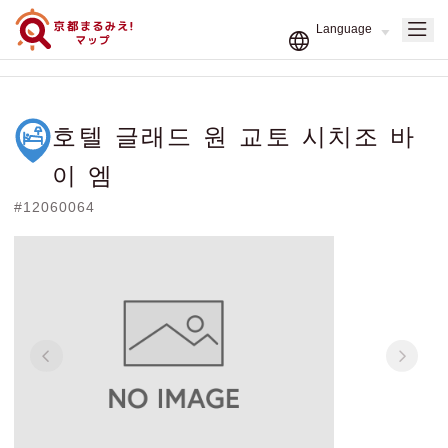
호텔 글래드 원 교토 시치조 바
이 엠
#12060064