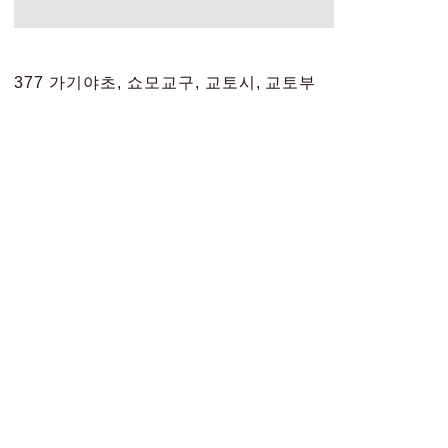
377 가기야초, 쇼모교구, 교토시, 교토부