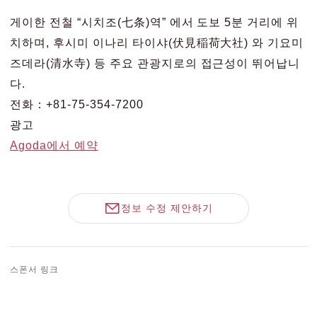
게이한 전철 “시치조(七条)역” 에서 도보 5분 거리에 위
치하며, 후시미 이나리 타이샤(伏見稲荷大社) 와 기요미
즈데라(清水寺) 등 주요 관광지로의 접근성이 뛰어납니
다.
전화：+81-75-354-7200
광고
Agoda에서 예약
정보 수정 제안하기
스폰서 링크