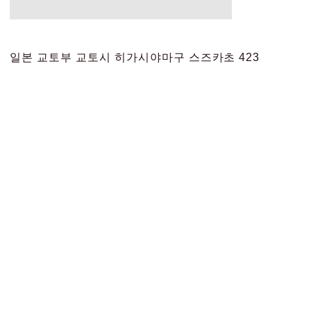
일본 교토부 교토시 히가시야마구 스즈카초 423