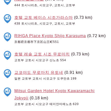
444 토시나리초, 시모교구, 교토시, 교토부
호텔 교토 베이스 시조가라스마
(0.73 km)
438 토시나리초, 시모교구, 교토시, 교토부
RIHGA Place Kyoto Shijo Karasuma
(0.72 km)
京都府京都市下京区山王町551
호텔 레솔 교토 시조 무로마치
(0.73 km)
교토부 교토시 시모교구 산노초 554
교코야도 무로마치 유토네
(0.91 km)
일본 교토부 교토시 시모교구 도쿠만초 199
Mitsui Garden Hotel Kyoto Kawaramachi
Jokyoji
(0.18 km)
교토부 교토시 시모교구 테이안마에노초 620