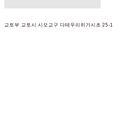
교토부 교토시 시모교구 다테우리히가시초 25-1