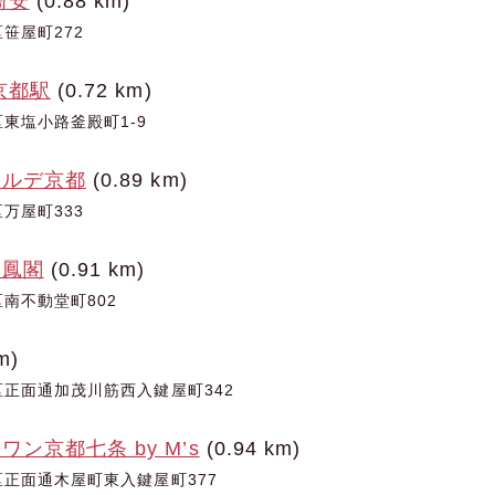
筒安
(0.88 km)
笹屋町272
京都駅
(0.72 km)
東塩小路釜殿町1-9
ェルデ京都
(0.89 km)
万屋町333
瑞鳳閣
(0.91 km)
南不動堂町802
m)
正面通加茂川筋西入鍵屋町342
ン京都七条 by M’s
(0.94 km)
正面通木屋町東入鍵屋町377