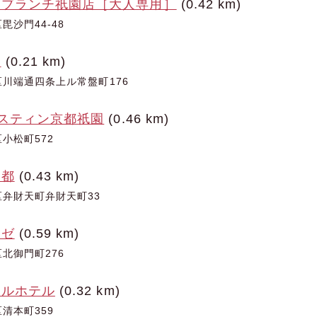
ーブランチ祇園店［大人専用］
(0.42 km)
沙門44-48
ル
(0.21 km)
川端通四条上ル常盤町176
レスティン京都祇園
(0.46 km)
小松町572
京都
(0.43 km)
弁財天町弁財天町33
ュゼ
(0.59 km)
北御門町276
ベルホテル
(0.32 km)
清本町359