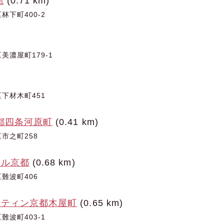
館
(0.71 km)
下町400-2
美濃屋町179-1
下材木町451
都四条河原町
(0.41 km)
市之町258
テル京都
(0.68 km)
難波町406
ルティン京都木屋町
(0.65 km)
波町403-1