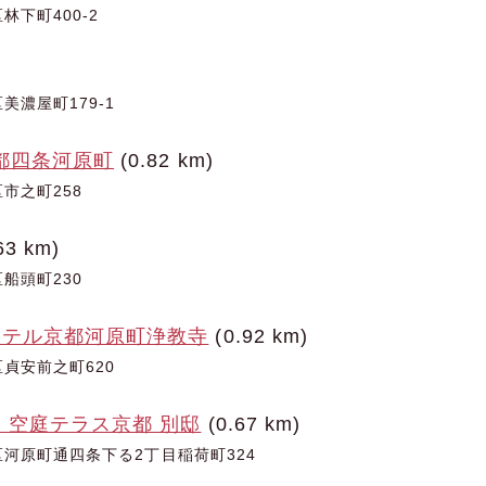
下町400-2
美濃屋町179-1
都四条河原町
(0.82 km)
市之町258
63 km)
船頭町230
ホテル京都河原町浄教寺
(0.92 km)
貞安前之町620
 空庭テラス京都 別邸
(0.67 km)
河原町通四条下る2丁目稲荷町324