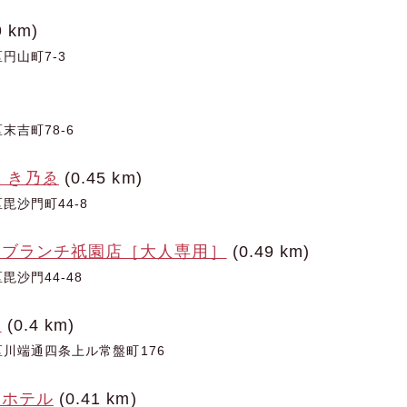
9 km)
円山町7-3
末吉町78-6
 き乃ゑ
(0.45 km)
毘沙門町44-8
ーブランチ祇園店［大人専用］
(0.49 km)
沙門44-48
ル
(0.4 km)
川端通四条上ル常盤町176
ルホテル
(0.41 km)