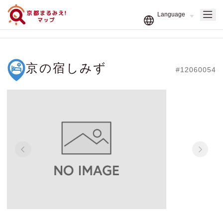
京の宿しみず
#12060054