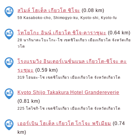
สไมล์ โฮเต็ล เกียวโต ชิโจะ
(0.08 km)
59 Kasaboko-cho, Shimogyo-ku, Kyoto-shi, Kyoto-fu
โทโยโกะ อินน์ เกียวโต ชิโจ-คาราซุมะ
(0.64 km)
28 นากินาตะโบะโกะ-โช เขตชิโมเกียว เมืองเกียวโต จังหวัดเกีย
วโต
โรงแรมวิง อินเตอร์เนชั่นแนล เกียวโต-ชิโจะ คะ
ระซุมะ
(0.59 km)
319 โฮนยะ-โช เขตชิโมเกียว เมืองเกียวโต จังหวัดเกียวโต
Kyoto Shijo Takakura Hotel Grandereverie
(0.81 km)
225 โคไซกิ-โช เขตชิโมเกียว เมืองเกียวโต จังหวัดเกียวโต
เออร์เบิน โฮเต็ล เกียวโต โกโจะ พรีเมียม
(0.74
km)