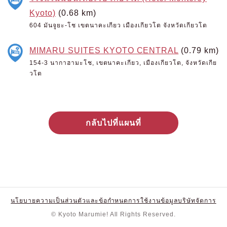
Kyoto)
(0.68 km)
604 มันจูยะ-โช เขตนาคะเกียว เมืองเกียวโต จังหวัดเกียวโต
MIMARU SUITES KYOTO CENTRAL
(0.79 km)
154-3 นากาฮามะโช, เขตนาคะเกียว, เมืองเกียวโต, จังหวัดเกีย
วโต
กลับไปที่แผนที่
นโยบายความเป็นส่วนตัวและข้อกำหนดการใช้งาน
ข้อมูลบริษัทจัดการ
© Kyoto Marumie! All Rights Reserved.