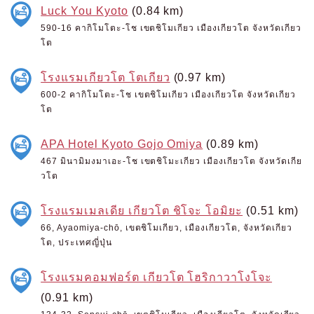
Luck You Kyoto
(0.84 km)
590-16 คากิโมโตะ-โช เขตชิโมเกียว เมืองเกียวโต จังหวัดเกียว
โต
โรงแรมเกียวโต โตเกียว
(0.97 km)
600-2 คากิโมโตะ-โช เขตชิโมเกียว เมืองเกียวโต จังหวัดเกียว
โต
APA Hotel Kyoto Gojo Omiya
(0.89 km)
467 มินามิมงมาเอะ-โช เขตชิโมะเกียว เมืองเกียวโต จังหวัดเกีย
วโต
โรงแรมเมลเดีย เกียวโต ชิโจะ โอมิยะ
(0.51 km)
66, Ayaomiya-chō, เขตชิโมเกียว, เมืองเกียวโต, จังหวัดเกียว
โต, ประเทศญี่ปุ่น
โรงแรมคอมฟอร์ต เกียวโต โฮริกาวาโงโจะ
(0.91 km)