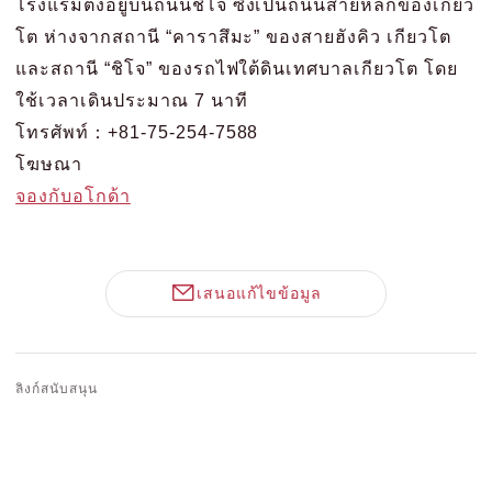
โรงแรมตั้งอยู่บนถนนชิโจ ซึ่งเป็นถนนสายหลักของเกียว
โต ห่างจากสถานี “คาราสึมะ” ของสายฮังคิว เกียวโต
และสถานี “ชิโจ” ของรถไฟใต้ดินเทศบาลเกียวโต โดย
ใช้เวลาเดินประมาณ 7 นาที
โทรศัพท์：+81-75-254-7588
โฆษณา
จองกับอโกด้า
เสนอแก้ไขข้อมูล
ลิงก์สนับสนุน