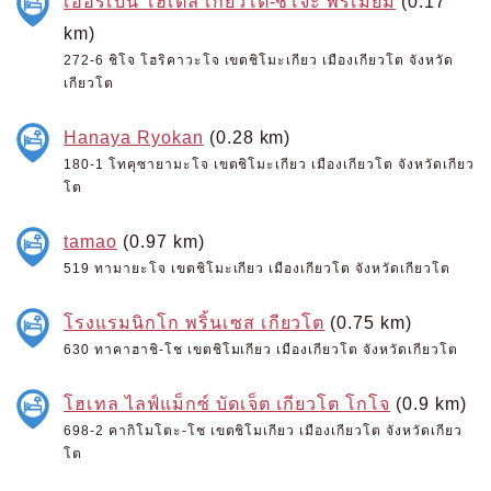
เออร์เบิน โฮเต็ล เกียวโต-ชิโจะ พรีเมียม
(0.17
km)
272-6 ชิโจ โฮริคาวะโจ เขตชิโมะเกียว เมืองเกียวโต จังหวัด
เกียวโต
Hanaya Ryokan
(0.28 km)
180-1 โทคุซายามะโจ เขตชิโมะเกียว เมืองเกียวโต จังหวัดเกียว
โต
tamao
(0.97 km)
519 ทามายะโจ เขตชิโมะเกียว เมืองเกียวโต จังหวัดเกียวโต
โรงแรมนิกโก พริ้นเซส เกียวโต
(0.75 km)
630 ทาคาฮาชิ-โช เขตชิโมเกียว เมืองเกียวโต จังหวัดเกียวโต
โฮเทล ไลฟ์แม็กซ์ บัดเจ็ต เกียวโต โกโจ
(0.9 km)
698-2 คากิโมโตะ-โช เขตชิโมเกียว เมืองเกียวโต จังหวัดเกียว
โต