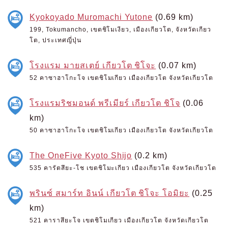
Kyokoyado Muromachi Yutone
(0.69 km)
199, Tokumancho, เขตชิโมเงียว, เมืองเกียวโต, จังหวัดเกียว
โต, ประเทศญี่ปุ่น
โรงแรม มายสเตย์ เกียวโต ชิโจะ
(0.07 km)
52 คาซาฮาโกะโจ เขตชิโมเกียว เมืองเกียวโต จังหวัดเกียวโต
โรงแรมริชมอนด์ พรีเมียร์ เกียวโต ชิโจ
(0.06
km)
50 คาซาฮาโกะโจ เขตชิโมเกียว เมืองเกียวโต จังหวัดเกียวโต
The OneFive Kyoto Shijo
(0.2 km)
535 คารัตสึยะ-โช เขตชิโมะเกียว เมืองเกียวโต จังหวัดเกียวโต
พรินซ์ สมาร์ท อินน์ เกียวโต ชิโจะ โอมิยะ
(0.25
km)
521 คาราสึยะโจ เขตชิโมเกียว เมืองเกียวโต จังหวัดเกียวโต