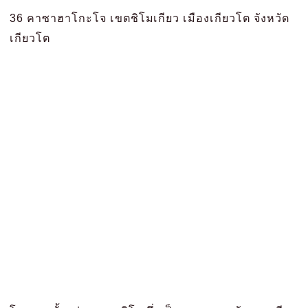
36 คาซาฮาโกะโจ เขตชิโมเกียว เมืองเกียวโต จังหวัด
เกียวโต