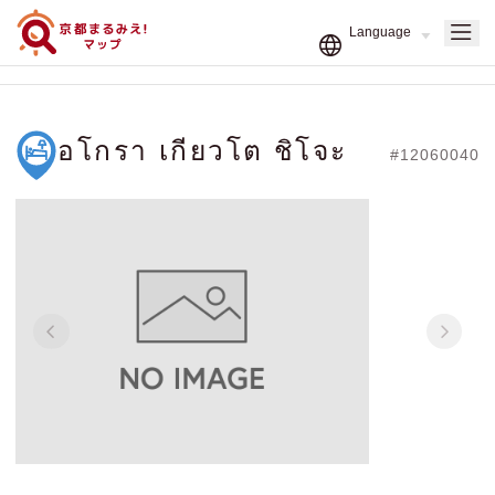
อโกรา เกียวโต ชิโจะ
#12060040