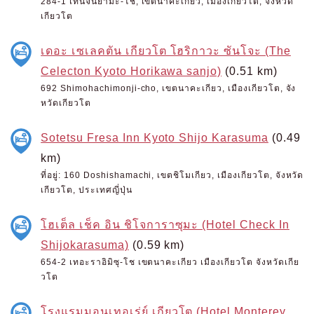
284-1 เทนจินยามะ-โช, เขตนาคะเกียว, เมืองเกียวโต, จังหวัด
เกียวโต
เดอะ เซเลคตัน เกียวโต โฮริกาวะ ซันโจะ (The
Celecton Kyoto Horikawa sanjo)
(0.51 km)
692 Shimohachimonji-cho, เขตนาคะเกียว, เมืองเกียวโต, จัง
หวัดเกียวโต
Sotetsu Fresa Inn Kyoto Shijo Karasuma
(0.49
km)
ที่อยู่: 160 Doshishamachi, เขตชิโมเกียว, เมืองเกียวโต, จังหวัด
เกียวโต, ประเทศญี่ปุ่น
โฮเต็ล เช็ค อิน ชิโจการาซุมะ (Hotel Check In
Shijokarasuma)
(0.59 km)
654-2 เทอะราอิมิซุ-โช เขตนาคะเกียว เมืองเกียวโต จังหวัดเกีย
วโต
โรงแรมมอนเทอเร่ย์ เกียวโต (Hotel Monterey