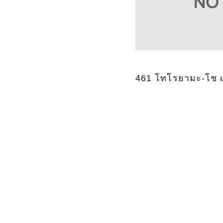
461 โทโรยามะ-โช เข