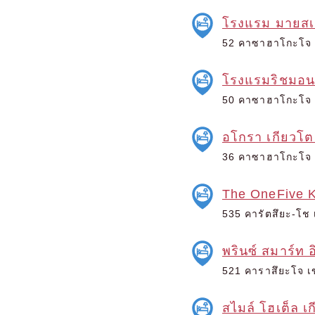
โรงแรม มายสเต
52 คาซาฮาโกะโจ เข
โรงแรมริชมอนด์
50 คาซาฮาโกะโจ เข
อโกรา เกียวโต
36 คาซาฮาโกะโจ เข
The OneFive K
535 คารัตสึยะ-โช เ
พรินซ์ สมาร์ท 
521 คาราสึยะโจ เข
สไมล์ โฮเต็ล เ