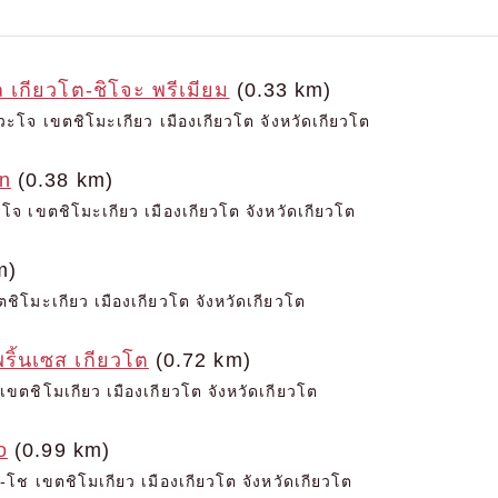
ล เกียวโต-ชิโจะ พรีเมียม
(0.33 km)
วะโจ เขตชิโมะเกียว เมืองเกียวโต จังหวัดเกียวโต
n
(0.38 km)
จ เขตชิโมะเกียว เมืองเกียวโต จังหวัดเกียวโต
m)
ิโมะเกียว เมืองเกียวโต จังหวัดเกียวโต
ริ้นเซส เกียวโต
(0.72 km)
ขตชิโมเกียว เมืองเกียวโต จังหวัดเกียวโต
o
(0.99 km)
โช เขตชิโมเกียว เมืองเกียวโต จังหวัดเกียวโต