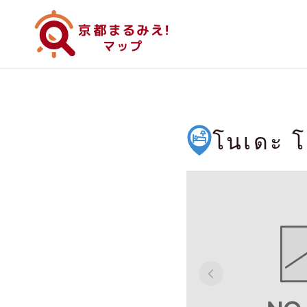
โนเดะ โ