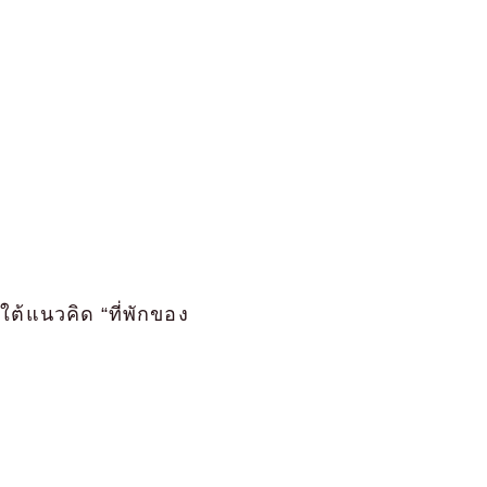
ต้แนวคิด “ที่พักของ