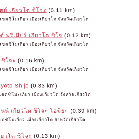
ย์ เกียวโต ชิโจะ
(0.11 km)
ตชิโมเกียว เมืองเกียวโต จังหวัดเกียวโต
 พรีเมียร์ เกียวโต ชิโจ
(0.12 km)
ตชิโมเกียว เมืองเกียวโต จังหวัดเกียวโต
 ชิโจะ
(0.16 km)
ตชิโมเกียว เมืองเกียวโต จังหวัดเกียวโต
yoto Shijo
(0.33 km)
ขตชิโมะเกียว เมืองเกียวโต จังหวัดเกียวโต
อินน์ เกียวโต ชิโจะ โอมิยะ
(0.39 km)
ตชิโมเกียว เมืองเกียวโต จังหวัดเกียวโต
กียวโต ชิโจะ
(0.13 km)