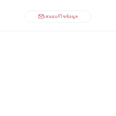
เสนอแก้ไขข้อมูล