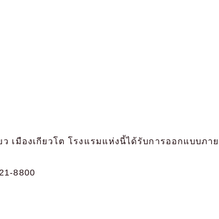
ียว เมืองเกียวโต โรงแรมแห่งนี้ได้รับการออกแบบภายใ
21-8800