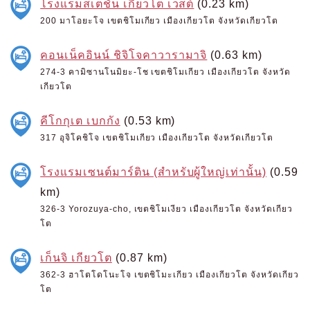
โรงแรมสเตชั่น เกียวโต เวสต์
(0.23 km)
200 มาโอยะโจ เขตชิโมเกียว เมืองเกียวโต จังหวัดเกียวโต
คอนเน็คอินน์ ชิจิโจคาวารามาจิ
(0.63 km)
274-3 คามิซานโนมิยะ-โช เขตชิโมเกียว เมืองเกียวโต จังหวัด
เกียวโต
คีโกกุเต เบกกัง
(0.53 km)
317 อุจิโคชิโจ เขตชิโมเกียว เมืองเกียวโต จังหวัดเกียวโต
โรงแรมเซนต์มาร์ติน (สำหรับผู้ใหญ่เท่านั้น)
(0.59
km)
326-3 Yorozuya-cho, เขตชิโมเงียว เมืองเกียวโต จังหวัดเกียว
โต
เก็นจิ เกียวโต
(0.87 km)
362-3 ฮาโตโดโนะโจ เขตชิโมะเกียว เมืองเกียวโต จังหวัดเกียว
โต