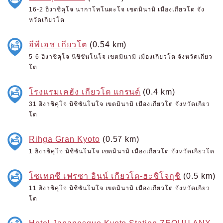
16-2 ฮิงาชิคุโจ นากาโทโนดะโจ เขตมินามิ เมืองเกียวโต จัง
หวัดเกียวโต
อีพีเอช เกียวโต
(0.54 km)
5-6 ฮิงาชิคุโจ นิชิซันโนโจ เขตมินามิ เมืองเกียวโต จังหวัดเกียว
โต
โรงแรมเคฮัง เกียวโต แกรนด์
(0.4 km)
31 ฮิงาชิคุโจ นิชิซันโนโจ เขตมินามิ เมืองเกียวโต จังหวัดเกียว
โต
Rihga Gran Kyoto
(0.57 km)
1 ฮิงาชิคุโจ นิชิซันโนโจ เขตมินามิ เมืองเกียวโต จังหวัดเกียวโต
โซเทตซึ เฟรซา อินน์ เกียวโต-ฮะชิโจกุชิ
(0.5 km)
11 ฮิงาชิคุโจ นิชิซันโนโจ เขตมินามิ เมืองเกียวโต จังหวัดเกียว
โต
Hotel Japanesque Kyoto Station ZEQUU ANX