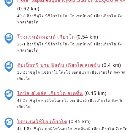
(0.62 km)
40-8 ฮิงาชิคุโจ นิชิอิวาโมโตะโจ เขตมินามิ เมืองเกียวโต จัง
หวัดเกียวโต
โรงแรมอัลมอนต์ เกียวโต
(0.54 km)
26-1 ฮิงาชิคุโจ นิชิอิวาโมโตะโจ เขตมินามิ เมืองเกียวโต จัง
หวัดเกียวโต
ดับเบิ้ลทรี บาย ฮิลตัน เกียวโต สเตชั่น
(0.4 km)
15 ฮิงาชิคุโจ นิชิอิวาโมโตะโจ เขตมินามิ เมืองเกียวโต จังหวัด
เกียวโต
ไอบิส สไตล์ส เกียวโต สเตชั่น
(0.45 km)
47 ฮิงาชิคุโจ คามิโทโนดะโจ เขตมินามิ เมืองเกียวโต จังหวัด
เกียวโต
โรงแรมวิชิโอ เกียวโต
(0.45 km)
44-1 ฮิงาชิคุโจ คามิโทโนดะโจ เขตมินามิ เมืองเกียวโต จังหวัด