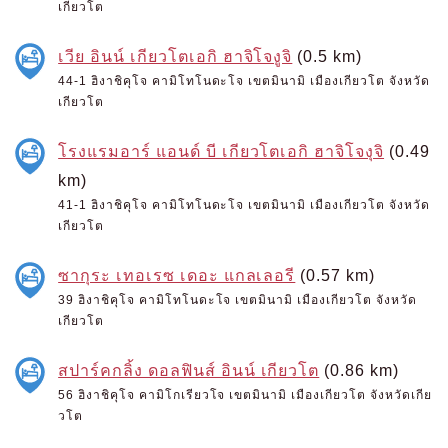
เกียวโต
เวีย อินน์ เกียวโตเอกิ ฮาจิโจงูจิ
(0.5 km)
44-1 ฮิงาชิคุโจ คามิโทโนดะโจ เขตมินามิ เมืองเกียวโต จังหวัด
เกียวโต
โรงแรมอาร์ แอนด์ บี เกียวโตเอกิ ฮาจิโจงุจิ
(0.49
km)
41-1 ฮิงาชิคุโจ คามิโทโนดะโจ เขตมินามิ เมืองเกียวโต จังหวัด
เกียวโต
ซากุระ เทอเรซ เดอะ แกลเลอรี
(0.57 km)
39 ฮิงาชิคุโจ คามิโทโนดะโจ เขตมินามิ เมืองเกียวโต จังหวัด
เกียวโต
สปาร์คกลิ้ง ดอลฟินส์ อินน์ เกียวโต
(0.86 km)
56 ฮิงาชิคุโจ คามิโกเรียวโจ เขตมินามิ เมืองเกียวโต จังหวัดเกีย
วโต