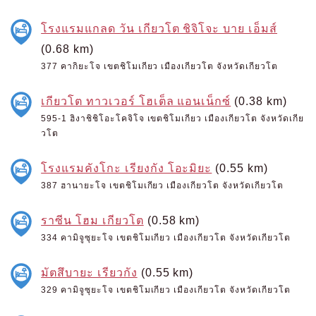
โรงแรมแกลด วัน เกียวโต ชิจิโจะ บาย เอ็มส์
(0.68 km)
377 คากิยะโจ เขตชิโมเกียว เมืองเกียวโต จังหวัดเกียวโต
เกียวโต ทาวเวอร์ โฮเต็ล แอนเน็กซ์
(0.38 km)
595-1 ฮิงาชิชิโอะโคจิโจ เขตชิโมเกียว เมืองเกียวโต จังหวัดเกีย
วโต
โรงแรมคังโกะ เรียงกัง โอะมิยะ
(0.55 km)
387 ฮานายะโจ เขตชิโมเกียว เมืองเกียวโต จังหวัดเกียวโต
ราซีน โฮม เกียวโต
(0.58 km)
334 คามิจูซุยะโจ เขตชิโมเกียว เมืองเกียวโต จังหวัดเกียวโต
มัตสึบายะ เรียวกัง
(0.55 km)
329 คามิจูซุยะโจ เขตชิโมเกียว เมืองเกียวโต จังหวัดเกียวโต