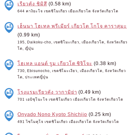
เรียวคัง ชิมิสึ
(0.58 km)
644 คางิยะโจ เขตชิโมเกียว เมืองเกียวโต จังหวัดเกียวโต
เฮ็นนา โฮเทล พรีเมียร์ เกียวโต โกโจ คาราสุมะ
(0.99 km)
195, Daikoku-cho, เขตชิโมะเกียว, เมืองเกียวโต, จังหวัดเกียว
โต, ญี่ปุ่น
โฮเทล แอนด์ รูม เกียวโต ชิจิโจะ
(0.38 km)
730, Ebisunocho, เขตชิโมะเงียว, เมืองเกียวโต, จังหวัดเกียว
โต, ประเทศญี่ปุ่น
โรงแรมเรียวคัง วากามิย่า
(0.49 km)
701 เอบิซุโนะโจ เขตชิโมเกียว เมืองเกียวโต จังหวัดเกียวโต
Onyado Nono Kyoto Shichijo
(0.25 km)
491 ไซโมคุโจ เขตชิโมเกียว เมืองเกียวโต จังหวัดเกียวโต