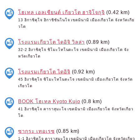
โฮเทล เอลเชียนต์ เกียวโต ฮาจิโจกุจิ
(0.42 km)
13 ฮิกาชิคุโจ ฮิกาชิซันโนโจ เขตมินามิ เมืองเกียวโต จังหวัดเกีย
วโต
โรงแรมเกียวโต ไดอิจิ วิลล่า
(0.89 km)
32-2 ฮิงาชิคุโจ ชิโมะโทโนดะโจ เขตมินามิ เมืองเกียวโต จัง
หวัดเกียวโต
โรงแรมเกียวโต ไดอิจิ
(0.92 km)
45 ฮิงาชิคุโจ ชิโมะโทโนดะโจ เขตมินามิ เมืองเกียวโต จังหวัด
เกียวโต
BOOK โฮเทล Kyoto Kujo
(0.8 km)
41 ฮิงาชิคุโจ คาราสุมะโจ เขตมินามิ เมืองเกียวโต จังหวัดเกียว
โต
ซากุระ เทอเรซ
(0.85 km)
1-1 ฮิงาชิคุโจ คาราสุมะโจ เขตมินามิ เมืองเกียวโต จังหวัดเกียว