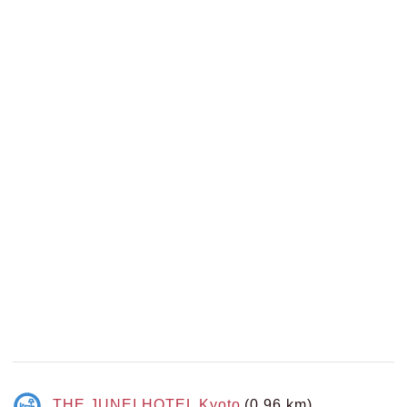
THE JUNEI HOTEL Kyoto
(0.96 km)