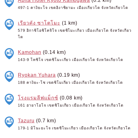
497-1 คางิยะโจ เขตฮิงาชิยามะ เมืองเกียวโต จังหวัดเกียวโต
เรียวคัง ซาโตโมะ
(1 km)
579 ฮิกาชิโอชิโคจิโจ เขตชิโมะเกียว เมืองเกียวโต จังหวัดเกียว
โต
Kamohan
(0.14 km)
143-9 โทชิโจ เขตชิโมะเกียว เมืองเกียวโต จังหวัดเกียวโต
Ryokan Yuhara
(0.19 km)
188 คางิยะ-โช เขตชิโมเกียว เมืองเกียวโต จังหวัดเกียวโต
โรงแรมลีฟแม็กซ์
(0.08 km)
161 ฮายาโอโจ เขตชิโมเกียว เมืองเกียวโต จังหวัดเกียวโต
Tazuru
(0.7 km)
179-1 มิโนะยะโจ เขตชิโมะเกียว เมืองเกียวโต จังหวัดเกียวโต