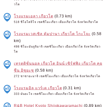
วโต
โรงแรมเอลา เกียวโต
(0.73 km)
518 ชิโอโคจิโจ เขตชิโมะเกียว เมืองเกียวโต จังหวัดเกียวโต
โรงแรมเวสเซิล คัมปานา เกียวโต โกะโจะ
(0.58
km)
498 ชิโมะมันจูจิมาจิ เขตชิโมะเกียว เมืองเกียวโต จังหวัดเกียว
โต
เทรดดิชั่นนอล เกียวโต อินน์ เซิร์ฟฟิง เกียวโต คุย
ซีน อิซุยะซุ
(0.58 km)
272 ซาซายะมาจิ เขตชิโมะเกียว เมืองเกียวโต จังหวัดเกียวโต
โรงแรมอิล แวร์เด เกียวโต
(0.31 km)
333 มันยะโจ เขตชิโมะเกียว เมืองเกียวโต จังหวัดเกียวโต
R&B Hotel Kyoto Shijokawaramachi
(0.89 km)