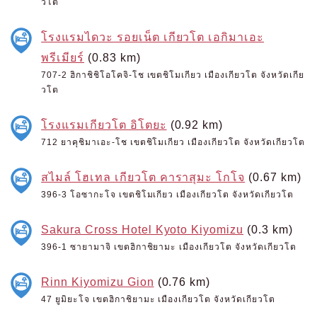
วโต
โรงแรมไดวะ รอยเน็ต เกียวโต เอกิมาเอะ
พรีเมียร์
(0.83 km)
707-2 ฮิกาชิชิโอโคจิ-โช เขตชิโมเกียว เมืองเกียวโต จังหวัดเกีย
วโต
โรงแรมเกียวโต อิโตยะ
(0.92 km)
712 ยาคุชิมาเอะ-โช เขตชิโมเกียว เมืองเกียวโต จังหวัดเกียวโต
สไมล์ โฮเทล เกียวโต คาราสุมะ โกโจ
(0.67 km)
396-3 โอซากะโจ เขตชิโมเกียว เมืองเกียวโต จังหวัดเกียวโต
Sakura Cross Hotel Kyoto Kiyomizu
(0.3 km)
396-1 ซายามาจิ เขตฮิกาชิยามะ เมืองเกียวโต จังหวัดเกียวโต
Rinn Kiyomizu Gion
(0.76 km)
47 ยูมิยะโจ เขตฮิกาชิยามะ เมืองเกียวโต จังหวัดเกียวโต