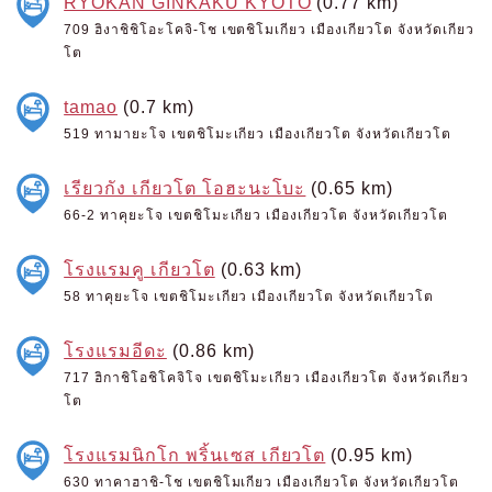
RYOKAN GINKAKU KYOTO
(0.77 km)
709 ฮิงาชิชิโอะโคจิ-โช เขตชิโมเกียว เมืองเกียวโต จังหวัดเกียว
โต
tamao
(0.7 km)
519 ทามายะโจ เขตชิโมะเกียว เมืองเกียวโต จังหวัดเกียวโต
เรียวกัง เกียวโต โอฮะนะโบะ
(0.65 km)
66-2 ทาคุยะโจ เขตชิโมะเกียว เมืองเกียวโต จังหวัดเกียวโต
โรงแรมคู เกียวโต
(0.63 km)
58 ทาคุยะโจ เขตชิโมะเกียว เมืองเกียวโต จังหวัดเกียวโต
โรงแรมอีดะ
(0.86 km)
717 ฮิกาชิโอชิโคจิโจ เขตชิโมะเกียว เมืองเกียวโต จังหวัดเกียว
โต
โรงแรมนิกโก พริ้นเซส เกียวโต
(0.95 km)
630 ทาคาฮาชิ-โช เขตชิโมเกียว เมืองเกียวโต จังหวัดเกียวโต