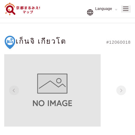
เก็นจิ เกียวโต
#12060018