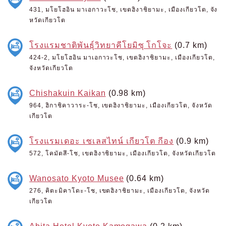
431, มโยโฮอิน มาเอกาวะโช, เขตฮิงาชิยามะ, เมืองเกียวโต, จัง
หวัดเกียวโต
โรงแรมชาติพันธุ์วิทยาคีโยมิซุ โกโจะ
(0.7 km)
424-2, มโยโฮอิน มาเอกาวะโช, เขตฮิงาชิยามะ, เมืองเกียวโต,
จังหวัดเกียวโต
Chishakuin Kaikan
(0.98 km)
964, ฮิกาชิคาวาระ-โช, เขตฮิงาชิยามะ, เมืองเกียวโต, จังหวัด
เกียวโต
โรงแรมเดอะ เซเลสไทน์ เกียวโต กีอง
(0.9 km)
572, โคมัตสึ-โช, เขตฮิงาชิยามะ, เมืองเกียวโต, จังหวัดเกียวโต
Wanosato Kyoto Musee
(0.64 km)
276, คิตะมิคาโดะ-โช, เขตฮิงาชิยามะ, เมืองเกียวโต, จังหวัด
เกียวโต
Abita Hotel Kyoto Kamogawa
(0.2 km)