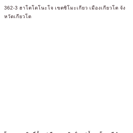
362-3 ฮาโตโดโนะโจ เขตชิโมะเกียว เมืองเกียวโต จัง
หวัดเกียวโต