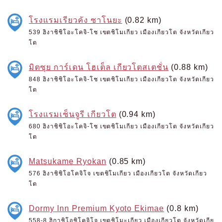
โรงแรมเรียวคัง ซาโนยะ
(0.82 km)
539 ฮิงาชิชิโอะโคจิ-โช เขตชิโมเกียว เมืองเกียวโต จังหวัดเกียว
โต
มิตซุย การ์เดน โฮเต็ล เกียวโตสเตชั่น
(0.88 km)
848 ฮิงาชิชิโอะโคจิ-โช เขตชิโมเกียว เมืองเกียวโต จังหวัดเกียว
โต
โรงแรมเซ็นจูรี เกียวโต
(0.94 km)
680 ฮิงาชิชิโอะโคจิ-โช เขตชิโมเกียว เมืองเกียวโต จังหวัดเกียว
โต
Matsukame Ryokan
(0.85 km)
576 ฮิงาชิชิโอโคจิโจ เขตชิโมเกียว เมืองเกียวโต จังหวัดเกียว
โต
Dormy Inn Premium Kyoto Ekimae
(0.8 km)
558-8 ฮิกาชิโอชิโคจิโจ เขตชิโมะเกียว เมืองเกียวโต จังหวัดเกีย