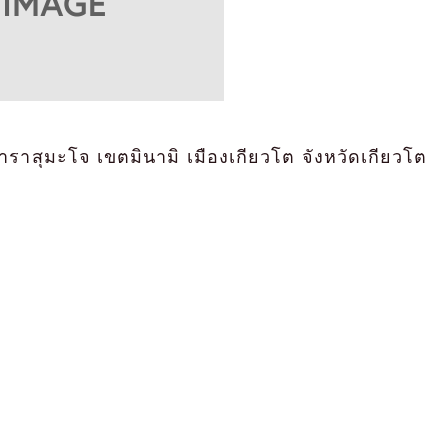
คาราสุมะโจ เขตมินามิ เมืองเกียวโต จังหวัดเกียวโต