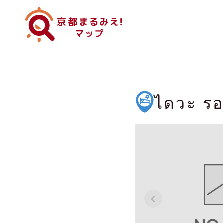
ไดวะ รอย