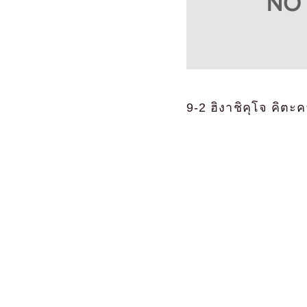
9-2 ฮิงาชิคุโจ คิตะ