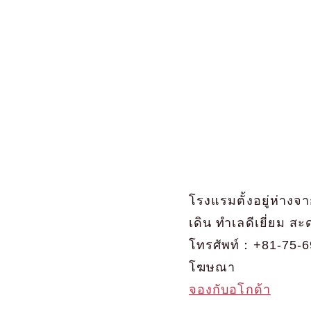
โรงแรมตั้งอยู่ห่าง
เดิน ทำเลดีเยี่ยม สะ
โทรศัพท์：+81-75-6
โฆษณา
จองกับอโกด้า