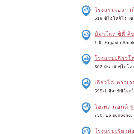
โรงแรมเอลา เ
518 ชิโอโคจิโจ เขต
มิยาโกะ ซิตี้ ค
1-9, Higashi Shio
โรงแรมเกียวโต
802 มินามิ ฟุโดโดะ
เกียวโต ทาวเวอ
595-1 ฮิงาชิชิโอะโ
โฮเทล แอนด์ รู
730, Ebisunocho, เ
โรงแรมเรียวคัง