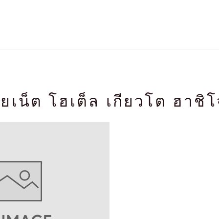
เน็ต โฮเต็ล เกียวโต ฮาชิโจ