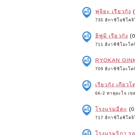
ฟุจิยะ เรียวกัง
(
735 ฮิกาชิโอชิโคจิ
ฮิฟูมิ เรียวกัง
(0
711 ฮิงาชิชิโอะโคจ
RYOKAN GIN
709 ฮิงาชิชิโอะโคจ
เรียวกัง เกีย
66-2 ทาคุยะโจ เขต
โรงแรมอีดะ
(0
717 ฮิกาชิโอชิโคจิ
โรงแรมริกา รอ