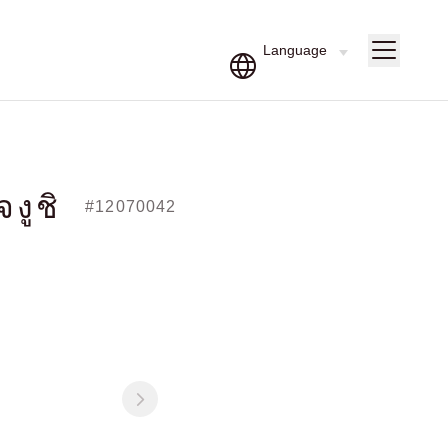
งูชิ
#12070042