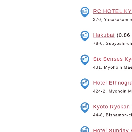
RC HOTEL K
370, Yasakakamima
Hakubai
(0.86
78-6, Sueyoshi-cho
Six Senses Ky
431, Myohoin Maeg
Hotel Ethnogr
424-2, Myohoin Ma
Kyoto Ryokan
44-8, Bishamon-ch
Hotel Sunday 