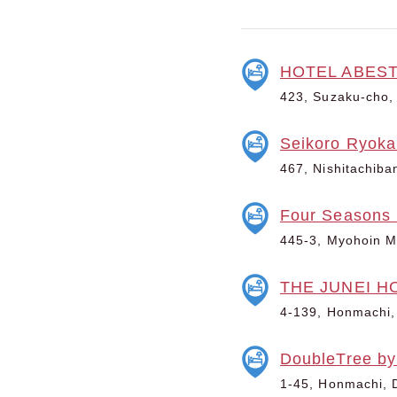
HOTEL ABES
423, Suzaku-cho, D
Seikoro Ryoka
467, Nishitachiban
Four Seasons 
445-3, Myohoin Ma
THE JUNEI HO
4-139, Honmachi, 
DoubleTree by
1-45, Honmachi, Di