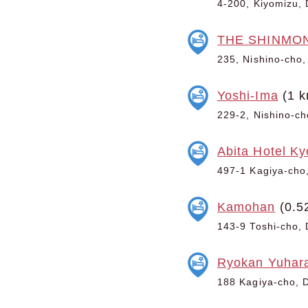
4-200, Kiyomizu, D
THE SHINMO
235, Nishino-cho, 
Yoshi-Ima
(1 k
229-2, Nishino-cho
Abita Hotel K
497-1 Kagiya-cho,
Kamohan
(0.5
143-9 Toshi-cho, 
Ryokan Yuhar
188 Kagiya-cho, D