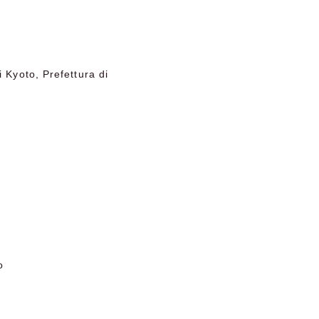
 Kyoto, Prefettura di
o
o