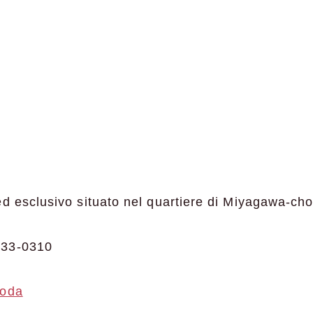
ed esclusivo situato nel quartiere di Miyagawa-ch
533-0310
goda