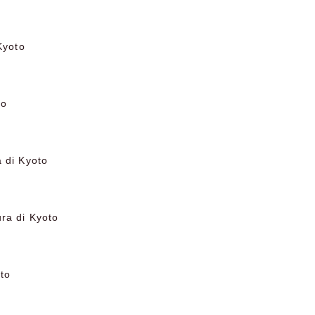
Kyoto
to
a di Kyoto
ura di Kyoto
oto