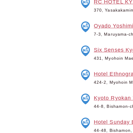
RC HOTEL K
370, Yasakakamim
Oyado Yoshim
7-3, Maruyama-ch
Six Senses Ky
431, Myohoin Mae
Hotel Ethnogr
424-2, Myohoin M
Kyoto Ryokan
44-8, Bishamon-c
Hotel Sunday 
44-48, Bishamon,