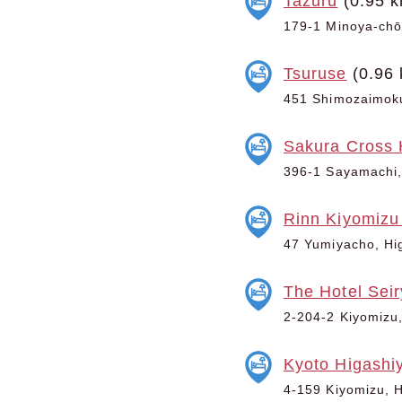
Tazuru
(0.95 k
179-1 Minoya-chō,
Tsuruse
(0.96 
451 Shimozaimoku
Sakura Cross 
396-1 Sayamachi,
Rinn Kiyomizu
47 Yumiyacho, Hi
The Hotel Sei
2-204-2 Kiyomizu,
Kyoto Higash
4-159 Kiyomizu, H