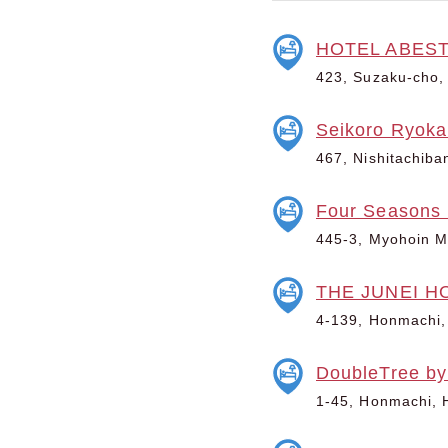
HOTEL ABES
423, Suzaku-cho,
Seikoro Ryoka
467, Nishitachiba
Four Seasons 
445-3, Myohoin M
THE JUNEI HO
4-139, Honmachi,
DoubleTree by
1-45, Honmachi, 