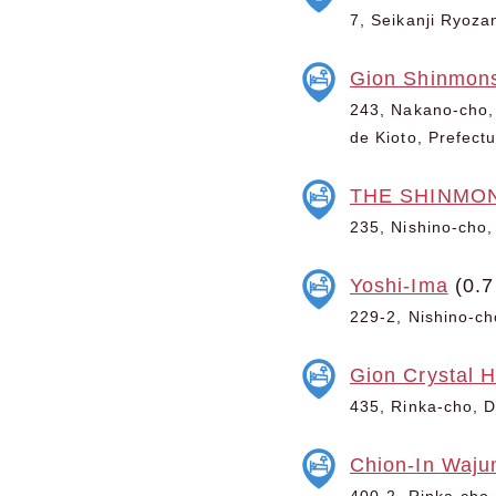
7, Seikanji Ryoza
Gion Shinmons
243, Nakano-cho, 
de Kioto, Prefect
THE SHINMO
235, Nishino-cho,
Yoshi-Ima
(0.7
229-2, Nishino-ch
Gion Crystal H
435, Rinka-cho, D
Chion-In Waju