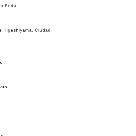
de Kioto
de Higashiyama, Ciudad
to
ioto