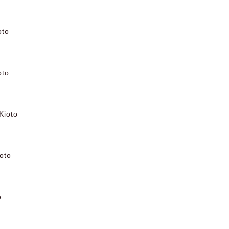
oto
oto
Kioto
oto
o