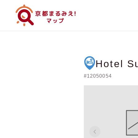
Hotel S
#12050054