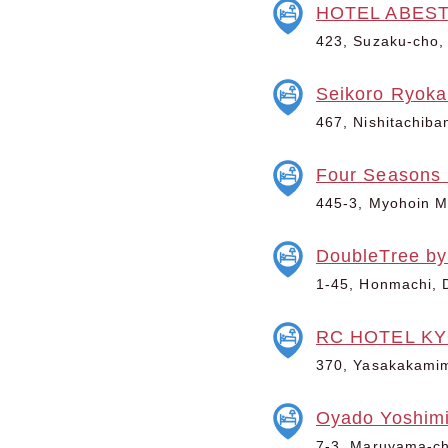
HOTEL ABES
423, Suzaku-cho, 
Seikoro Ryoka
467, Nishitachiba
Four Seasons 
445-3, Myohoin Ma
DoubleTree by
1-45, Honmachi, D
RC HOTEL K
370, Yasakakamima
Oyado Yoshim
7-3, Maruyama-cho