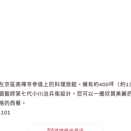
左京區南禪寺參道上的料理旅館。擁有約400坪（約13
園藝師第七代小川治兵衛設計。您可以一邊欣賞美麗
格的西餐。
4101
建議修改資訊