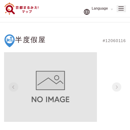
半度假屋
#12060116