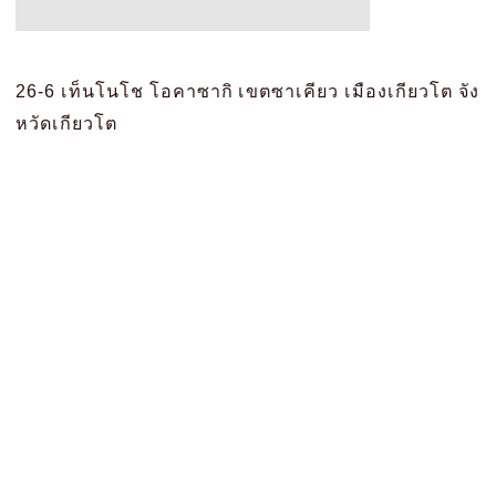
26-6 เท็นโนโช โอคาซากิ เขตซาเคียว เมืองเกียวโต จัง
หวัดเกียวโต