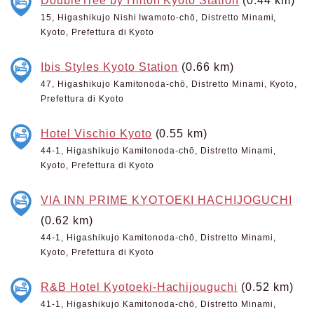
DoubleTree by Hilton Kyoto Station
(0.44 km)
15, Higashikujo Nishi Iwamoto-chō, Distretto Minami,
Kyoto, Prefettura di Kyoto
Ibis Styles Kyoto Station
(0.66 km)
47, Higashikujo Kamitonoda-chō, Distretto Minami, Kyoto,
Prefettura di Kyoto
Hotel Vischio Kyoto
(0.55 km)
44-1, Higashikujo Kamitonoda-chō, Distretto Minami,
Kyoto, Prefettura di Kyoto
VIA INN PRIME KYOTOEKI HACHIJOGUCHI
(0.62 km)
44-1, Higashikujo Kamitonoda-chō, Distretto Minami,
Kyoto, Prefettura di Kyoto
R&B Hotel Kyotoeki-Hachijouguchi
(0.52 km)
41-1, Higashikujo Kamitonoda-chō, Distretto Minami,