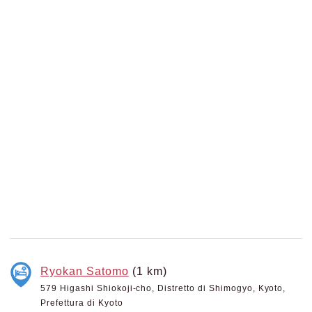
Ryokan Satomo
(1 km)
579 Higashi Shiokoji-cho, Distretto di Shimogyo, Kyoto,
Prefettura di Kyoto