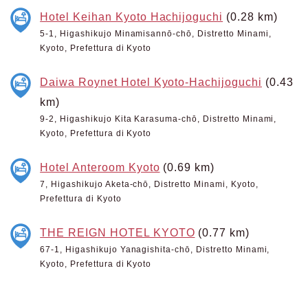
Hotel Keihan Kyoto Hachijoguchi
(0.28 km)
5-1, Higashikujo Minamisannō-chō, Distretto Minami,
Kyoto, Prefettura di Kyoto
Daiwa Roynet Hotel Kyoto-Hachijoguchi
(0.43
km)
9-2, Higashikujo Kita Karasuma-chō, Distretto Minami,
Kyoto, Prefettura di Kyoto
Hotel Anteroom Kyoto
(0.69 km)
7, Higashikujo Aketa-chō, Distretto Minami, Kyoto,
Prefettura di Kyoto
THE REIGN HOTEL KYOTO
(0.77 km)
67-1, Higashikujo Yanagishita-chō, Distretto Minami,
Kyoto, Prefettura di Kyoto