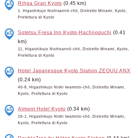
Rihga Gran Kyoto
(0.45 km)
1, Higashikujo Nishisannō-chō, Distretto Minami, Kyoto,
Prefettura di Kyoto
Sotetsu Fresa Inn Kyoto-Hachijoguchi
(0.41
km)
11, Higashikujo Nishisannō-chō, Distretto Minami, Kyoto,
Prefettura di Kyoto
Hotel Japanesque Kyoto Station ZEQUU ANX
(0.24 km)
40-8, Higashikujo Nishi Iwamoto-chō, Distretto Minami,
Kyoto, Prefettura di Kyoto
Almont Hotel Kyoto
(0.34 km)
26-1, Higashikujo Nishi Iwamoto-chō, Distretto Minami,
Kyoto, Prefettura di Kyoto