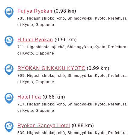
Fujiya Ryokan
(0.98 km)
735, Higashishiokoji-chō, Shimogyō-ku, Kyoto, Prefettura
di Kyoto, Giappone
Hifumi Ryokan
(0.96 km)
711, Higashishiokoji-chō, Shimogyō-ku, Kyoto, Prefettura
di Kyoto, Giappone
RYOKAN GINKAKU KYOTO
(0.99 km)
709, Higashishiokoji-chō, Shimogyō-ku, Kyoto, Prefettura
di Kyoto, Giappone
Hotel Iida
(0.88 km)
717, Higashishiokoji-chō, Shimogyō-ku, Kyoto, Prefettura
di Kyoto, Giappone
Ryokan Sanoya Hotel
(0.88 km)
539, Higashishiokoji-chō, Shimogyō-ku, Kyoto, Prefettura