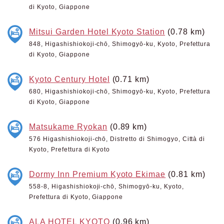
di Kyoto, Giappone
Mitsui Garden Hotel Kyoto Station
(0.78 km)
848, Higashishiokoji-chō, Shimogyō-ku, Kyoto, Prefettura
di Kyoto, Giappone
Kyoto Century Hotel
(0.71 km)
680, Higashishiokoji-chō, Shimogyō-ku, Kyoto, Prefettura
di Kyoto, Giappone
Matsukame Ryokan
(0.89 km)
576 Higashishiokoji-chō, Distretto di Shimogyo, Città di
Kyoto, Prefettura di Kyoto
Dormy Inn Premium Kyoto Ekimae
(0.81 km)
558-8, Higashishiokoji-chō, Shimogyō-ku, Kyoto,
Prefettura di Kyoto, Giappone
ALA HOTEL KYOTO
(0.96 km)