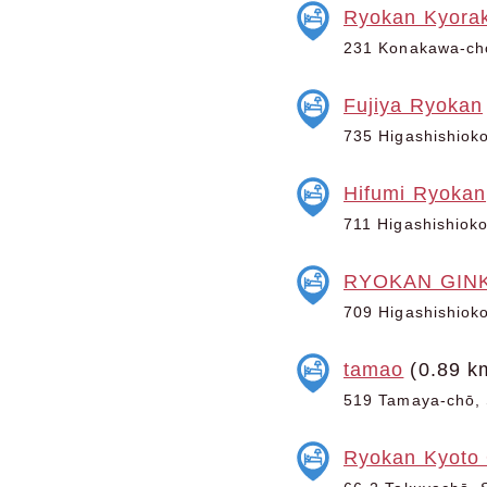
Ryokan Kyora
231 Konakawa-chō
Fujiya Ryokan
735 Higashishioko
Hifumi Ryokan
711 Higashishioko
RYOKAN GIN
709 Higashishioko
tamao
(0.89 k
519 Tamaya-chō, 
Ryokan Kyoto