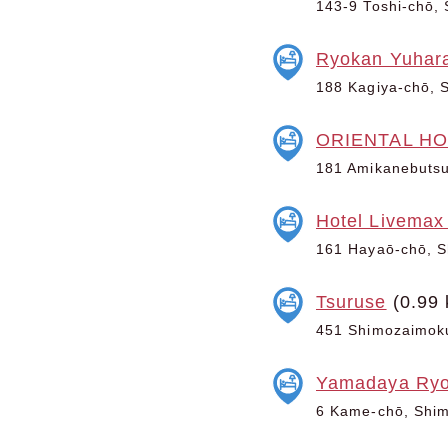
143-9 Toshi-chō, 
Ryokan Yuhar
188 Kagiya-chō, S
ORIENTAL H
181 Amikanebutsu-
Hotel Livema
161 Hayaō-chō, Sh
Tsuruse
(0.99 
451 Shimozaimoku
Yamadaya Ry
6 Kame-chō, Shimo