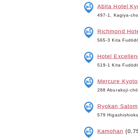
Abita Hotel K
497-1, Kagiya-cho
Richmond Hote
565-3 Kita Fudōdō
Hotel Excelle
519-1 Kita Fudōdō
Mercure Kyoto
288 Aburakoji-chō
Ryokan Satom
579 Higashishioko
Kamohan
(0.7