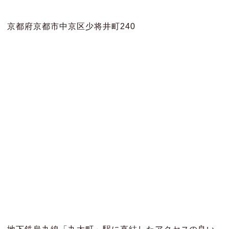
京都府京都市中京区少将井町240
地下鉄烏丸線「丸太町」駅に直結したアクセスの良い