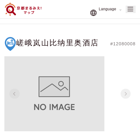
嵯峨岚山比纳里奥酒店
#12080008