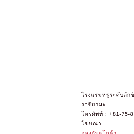
โรงแรมหรูระดับลักชั
ราชิยามะ
โทรศัพท์：+81-75-8
โฆษณา
จองกับอโกด้า