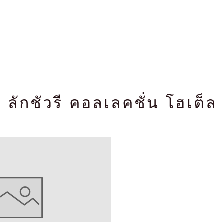
ะ ลักชัวรี คอลเลคชั่น โฮเต็ล