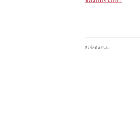
จองกับอโกด้า
ลิงก์สนับสนุน