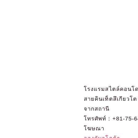
โรงแรมสไตล์คอนโดม
สายคินเท็ตสึเกียวโ
จากสถานี
โทรศัพท์：+81-75-6
โฆษณา