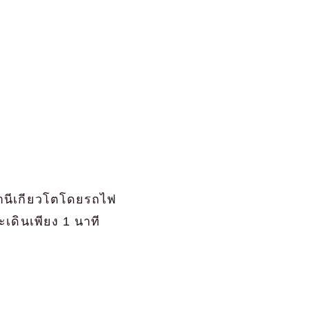
านีเกียวโตโดยรถไฟ
เดินเพียง 1 นาที