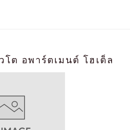
ยวโต อพาร์ตเมนต์ โฮเต็ล