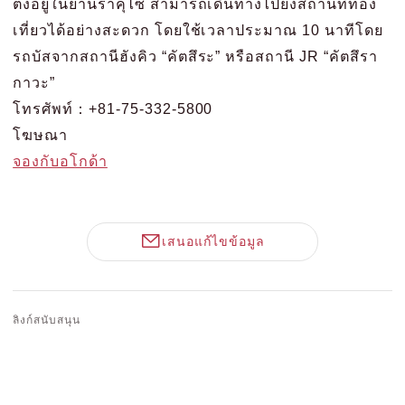
ตั้งอยู่ในย่านราคุไซ สามารถเดินทางไปยังสถานที่ท่อง
เที่ยวได้อย่างสะดวก โดยใช้เวลาประมาณ 10 นาทีโดย
รถบัสจากสถานีฮังคิว “คัตสึระ” หรือสถานี JR “คัตสึรา
กาวะ”
โทรศัพท์：+81-75-332-5800
โฆษณา
จองกับอโกด้า
เสนอแก้ไขข้อมูล
ลิงก์สนับสนุน