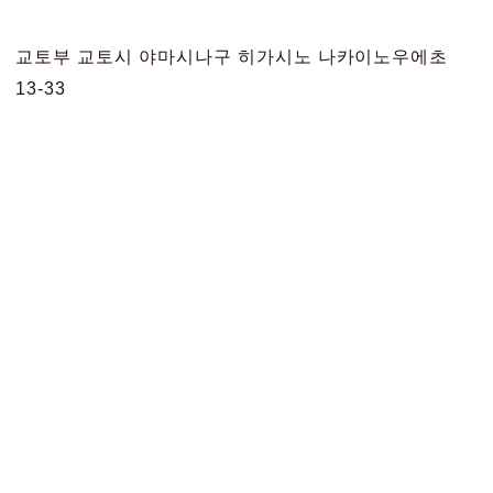
교토부 교토시 야마시나구 히가시노 나카이노우에초
13-33