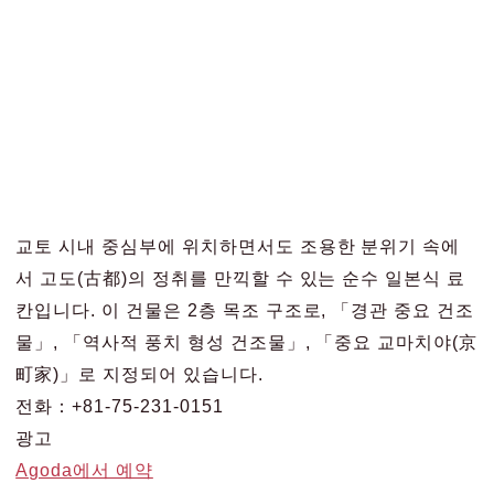
교토 시내 중심부에 위치하면서도 조용한 분위기 속에
서 고도(古都)의 정취를 만끽할 수 있는 순수 일본식 료
칸입니다. 이 건물은 2층 목조 구조로, 「경관 중요 건조
물」, 「역사적 풍치 형성 건조물」, 「중요 교마치야(京
町家)」로 지정되어 있습니다.
전화：+81-75-231-0151
광고
Agoda에서 예약